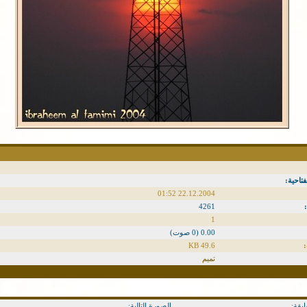
فتاحية:
22.12.2004 01:52
4261
1
0.00 (0 صوت)
49.6 KB
تميم
بقة:
الصورة التالية: