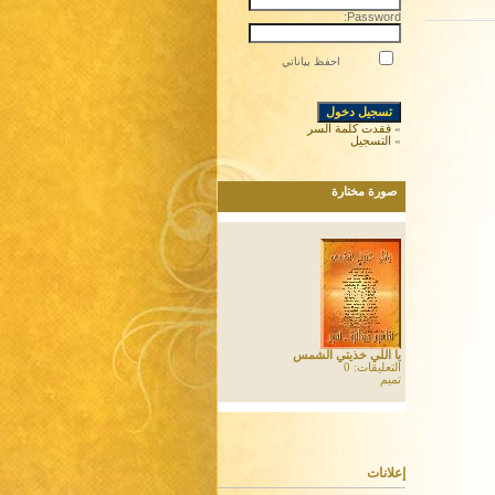
Password:
احفظ بياناتي
»
فقدت كلمة السر
»
التسجيل
صورة مختارة
يا اللي خذيتي الشمس
التعليقات: 0
تميم
إعلانات