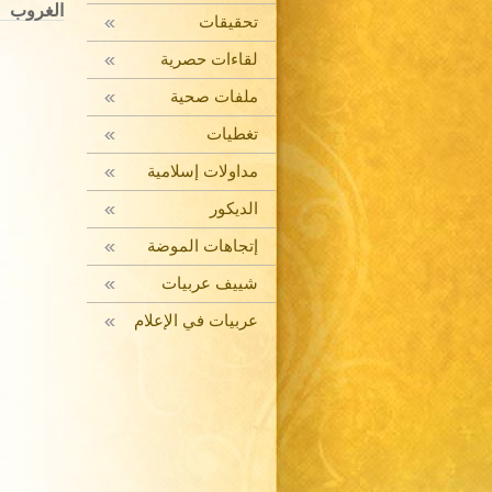
الغروب
تحقيقات
لقاءات حصرية
ملفات صحية
تغطيات
مداولات إسلامية
الديكور
إتجاهات الموضة
شييف عربيات
عربيات في الإعلام