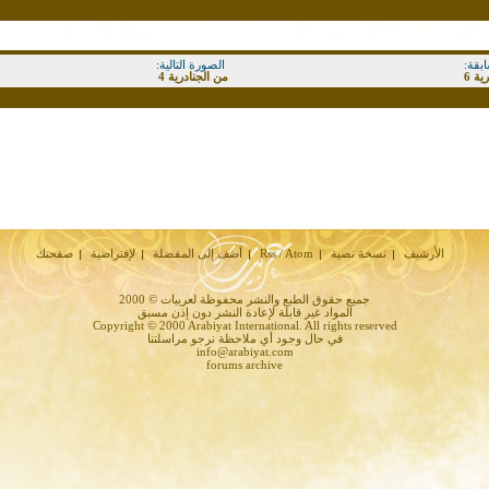
بقة:
الصورة التالية:
ية 6
من الجنادرية 4
الأرشيف
نسخة نصية
Rss / Atom
أضف إلى المفضلة
لإفتراضية
صفحتك
جميع حقوق الطبع والنشر محفوظة لعربيات © 2000
المواد غير قابلة لإعادة النشر دون إذن مسبق
Copyright © 2000 Arabiyat International. All rights reserved
في حال وجود أي ملاحظة نرجو مراسلتنا
info@arabiyat.com
forums archive