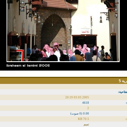
ية 5
فتاحية:
03.03.2005 20:19
4618
2
0.00 (0 صوت)
70.5 KB
تميم