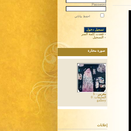
Password:
احفظ بياناتي
»
فقدت كلمة السر
»
التسجيل
صورة مختارة
مغربي - 5
التعليقات: 0
gallery
إعلانات