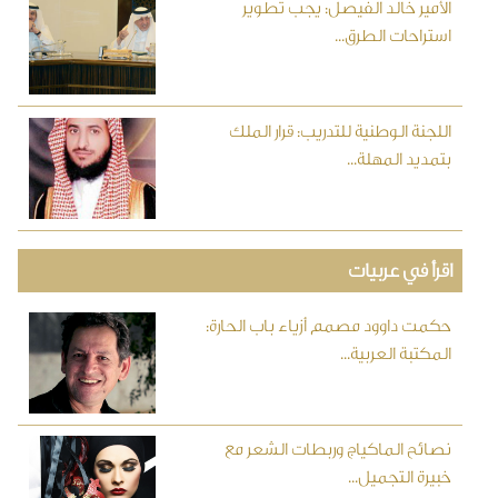
الأمير خالد الفيصل: يجب تطوير
استراحات الطرق...
اللجنة الوطنية للتدريب: قرار الملك
بتمديد المهلة...
اقرأ في عربيات
حكمت داوود مصمم أزياء باب الحارة:
المكتبة العربية...
نصائح الماكياج وربطات الشعر مع
خبيرة التجميل...