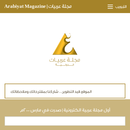
Skip to main content
مجلة عربيات | Arabiyat Magazine
التبويب
وجهات ثقافية
مدارات اقتصادية
تحقيقات وتغطيات
لقاءات حصرية
ملفات صحية
تقنيات
لايف ستايل
أول مجلة عربية الكترونية | صدرت في مارس ٢٠٠٠م
بحث
استمارة البحث