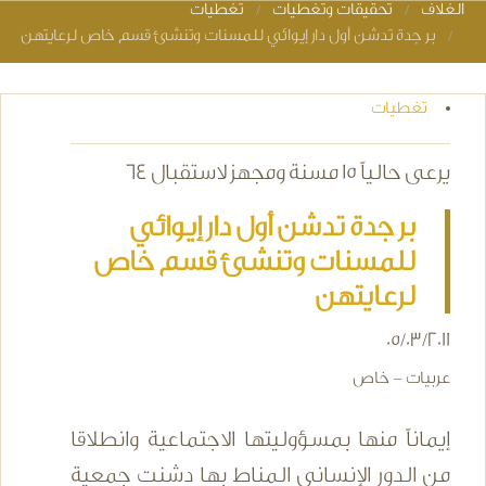
الغلاف
تحقيقات وتغطيات
تغطيات
You are here
بر جدة تدشن أول دار إيوائي للمسنات وتنشئ قسم خاص لرعايتهن
تغطيات
يرعى حالياً 15 مسنة ومجهز لاستقبال 64
بر جدة تدشن أول دار إيوائي
للمسنات وتنشئ قسم خاص
لرعايتهن
05/03/2011
عربيات - خاص
إيماناً منها بمسؤوليتها الاجتماعية وانطلاقا
من الدور الإنساني المناط بها دشنت جمعية