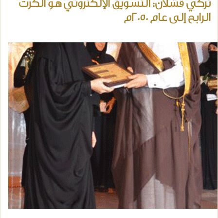
تركي قشلان: التسويق الإلكتروني هو الكرت
الرابح إلى عام 2050م