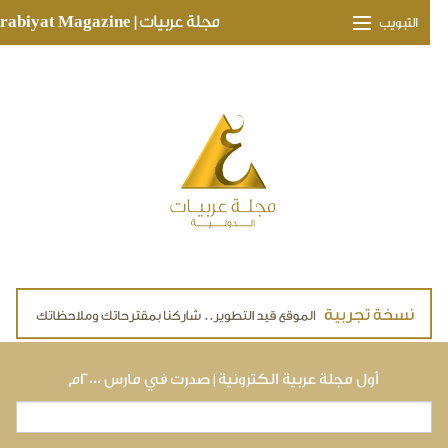
Skip to main conte
مجلة عربيات | Arabiyat Magazine
التبويب
وجهات ثقافية
مدارات اقتصادية
تحقيقات وتغطيات
لقاءات حصرية
ملفات صحية
تقنيات
لايف ستايل
أول مجلة عربية الكترونية | صدرت في مارس ٢٠٠٠م
بحث
استمارة البحث