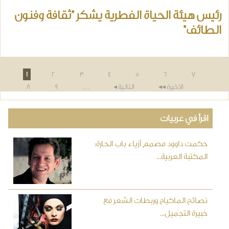
رئيس هيئة الحياة الفطرية يشكر "ثقافة وفنون
الطائف"
لصفحات
1
2
3
4
5
6
7
الأخيرة ◂◂
التالية ◂
…
9
8
اقرأ في عربيات
حكمت داوود مصمم أزياء باب الحارة:
المكتبة العربية...
نصائح الماكياج وربطات الشعر مع
خبيرة التجميل...