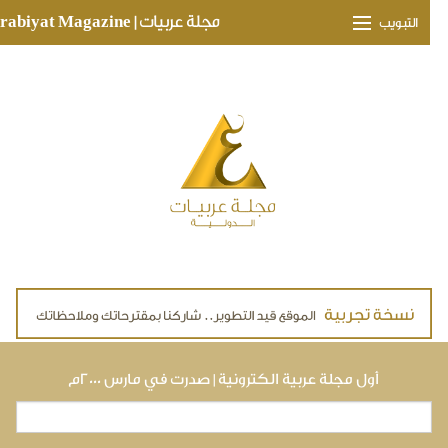
Skip to main conte
مجلة عربيات | Arabiyat Magazine
التبويب
وجهات ثقافية
مدارات اقتصادية
تحقيقات وتغطيات
لقاءات حصرية
ملفات صحية
تقنيات
لايف ستايل
أول مجلة عربية الكترونية | صدرت في مارس ٢٠٠٠م
بحث
استمارة البحث