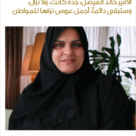
الأمير خالد الفيصل: جدة كانت، ولا تزال،
وستبقى دائماً، أجمل عروس نزفها للمواطن