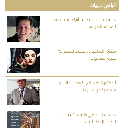
اقرأ في عربيات
حكمت داوود مصمم أزياء باب الحارة:
المكتبة العربية...
نصائح الماكياج وربطات الشعر مع
خبيرة التجميل...
الدكتور شكري المبخوت: الطلياني
شخصية من عالمنا...
جدة العاشرة في قائمة أكثر مدن
العالم ازدحاماً عام...