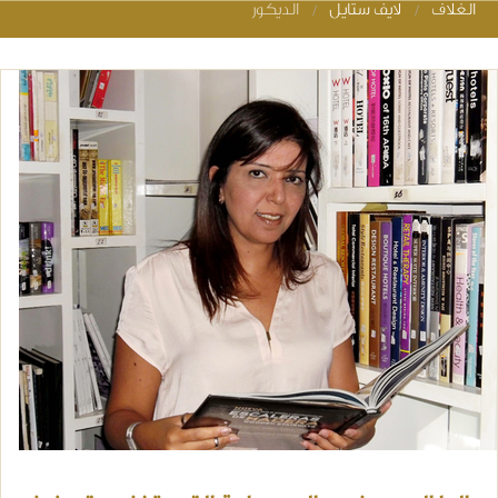
الغلاف
لايف ستايل
الديكور
You are her