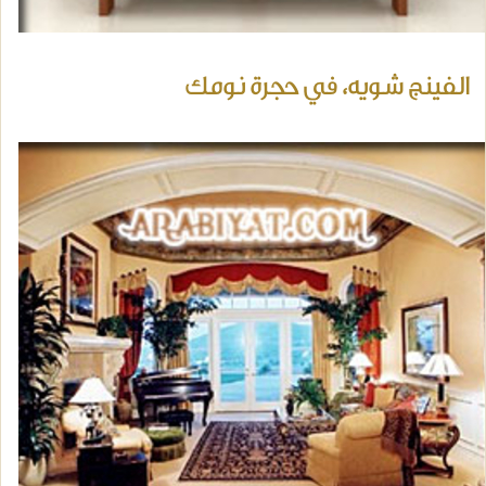
الفينج شويه، في حجرة نومك