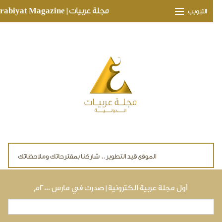
Skip to main conte
مجلة عربيات | Arabiyat Magazine
التبويب
وجهات ثقافية
مدارات اقتصادية
تحقيقات وتغطيات
لقاءات حصرية
ملفات صحية
تقنيات
لايف ستايل
أول مجلة عربية الكترونية | صدرت في مارس ٢٠٠٠م
بحث
استمارة البحث