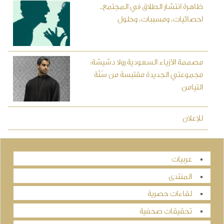
ظاهرة انتشار الطلاق في المجتمع..
احصائيات، ومسببات، وحلول
مصممة الأزياء السعودية رولا دشيشة:
مجموعتي الجديدة مقتبسة من سُنَّة
التيامن
للإعلان
عربيات
المنتدى
لقاءات حصرية
تحقيقات صحفية