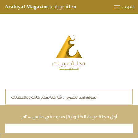
Skip to main content
مجلة عربيات | Arabiyat Magazine
التبويب
وجهات ثقافية
مدارات اقتصادية
تحقيقات وتغطيات
لقاءات حصرية
ملفات صحية
تقنيات
لايف ستايل
أول مجلة عربية الكترونية | صدرت في مارس ٢٠٠٠م
بحث
استمارة البحث