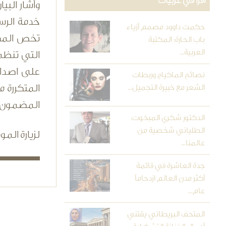
اقرأ في عربيات
وأشار البي
حكمت داوود مصمم أزياء
تخص المكت
باب الحارة: المكتبة
العربية...
التي تنظمه
على اصدارا
نصائح الماكياج وربطات
المتكررة 
الشعر مع خبيرة التجميل...
المضمون 
الدكتور شكري المبخوت:
الطلياني شخصية من
لزيارة المو
عالمنا...
جدة العاشرة في قائمة
أكثر مدن العالم ازدحاماً
عام...
المتحف البريطاني يقتني