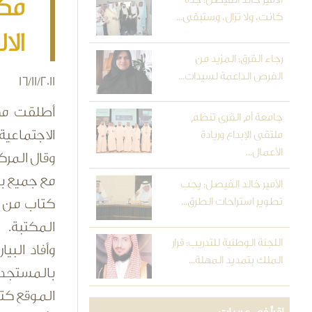
مكت
كانت، ولا تزال، وستبقى...
الا
رجاء القرق: المزيد من
الفرص الداعمة لسيدات...
16/11/2011
أطلقت
مك
جامعة أم القرى تنظم
الاجتماعية
ملتقى الإبداع وريادة
الأعمال...
وقال المرك
مع جميع بر
الأمير خالد الفيصل: يجب
تطوير استراحات الطرق...
كتاب من خل
المكتبة.
اللجنة الوطنية للتدريب: قرار
الملك بتمديد المهلة...
بالمستجدا
الموقع كتا