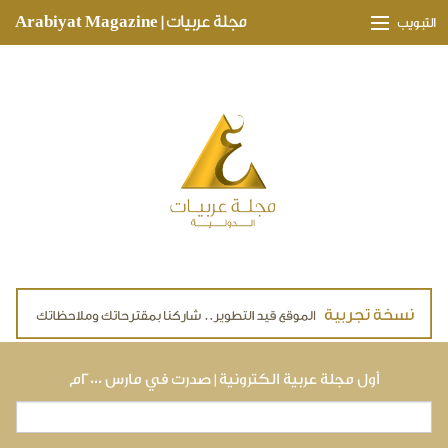
Skip to main content
مجلة عربيات | Arabiyat Magazine
التبويب
وجهات ثقافية
مدارات اقتصادية
تحقيقات وتغطيات
لقاءات حصرية
ملفات صحية
تقنيات
لايف ستايل
أول مجلة عربية الكترونية | صدرت في مارس ٢٠٠٠م
بحث
استمارة البحث