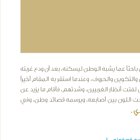
باحثاً عما يشبه الوطن ليسكنه، بعد أن ودع غربته
ن والتكوين والحروف، وعندما استقر به المقام أخيراً
لفتت أنظار الغربيين، وشدتهم، فأقام ما يزيد عن
حت اللون بين أصابعه، ويرسمه قصائد وطن، وفي
ي .
لرسم فصفعني !