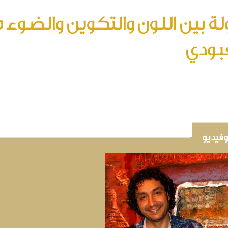
ة بين اللون والتكوين والضوء م
بودي
فيديو