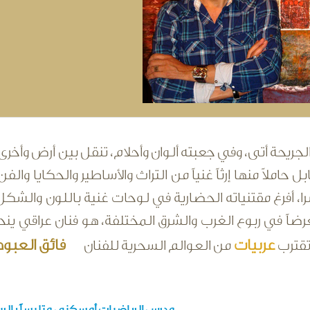
لجريحة أتى، وفي جعبته ألوان وأحلام، تنقل بين أرض وأخرى 
 حاملاً منها إرثاً غنياً من التراث والأساطير والحكايا والف
 أفرغ مقتنياته الحضارية في لوحات غنية باللون والشكل 
ضاً في ربوع الغرب والشرق المختلفة، هو فنان عراقي ين
عربيات
فائق العبود
 تقترب
من العوالم السحرية للفنان
مدرس الرياضيات أمسكني متلبساً با