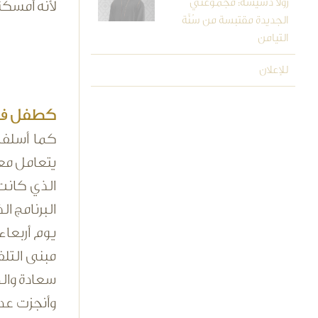
رولا دشيشة: مجموعتي
لأنه أمسكن
الجديدة مقتبسة من سُنَّة
التيامن
للإعلان
كطفل في م
كما أسلفت
يتعامل مع
الذي كانت 
البرنامج ا
يوم أربعا
مبنى التلف
سعادة والد
وأنجزت عدد