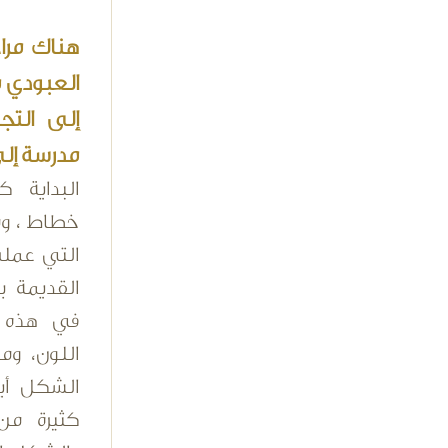
هناك مرا
العبودي م
إلى التج
مدرسة إلى
البداية 
خطاط ، وم
التي عملت
القديمة بأ
في هذه ا
اللون، وم
الشكل أي
كثيرة من 