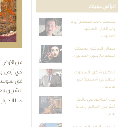
اقرأ في عربيات
حكمت داوود مصمم أزياء
باب الحارة: المكتبة
العربية...
نصائح الماكياج وربطات
الشعر مع خبيرة التجميل...
من الأرض ا
في أرض بابل
الدكتور شكري المبخوت:
الطلياني شخصية من
في سويسرا،
عالمنا...
عشرين معر
جدة العاشرة في قائمة
هذا الحوار
أكثر مدن العالم ازدحاماً
عام...
المتحف البريطاني يقتني