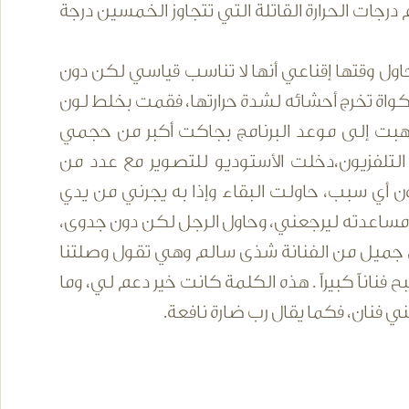
ات الحرارة القاتلة التي تتجاوز الخمسين درجة
ول وقتها إقناعي أنها لا تناسب قياسي لكن دون
اة تخرج أحشائه لشدة حرارتها، فقمت بخلط لون
ذهبت إلى موعد البرنامج بجاكت أكبر من حجمي
تلفزيون،دخلت الأستوديو للتصوير مع عدد من
ون أي سبب، حاولت البقاء وإذا به يجرني من يدي
مساعدته ليرجعني، وحاول الرجل لكن دون جدوى،
ق جميل من الفنانة شذى سالم وهي تقول وصلتنا
فناناً كبيراً . هذه الكلمة كانت خير دعم لي، وما
ني فنان، فكما يقال رب ضارة نافعة.