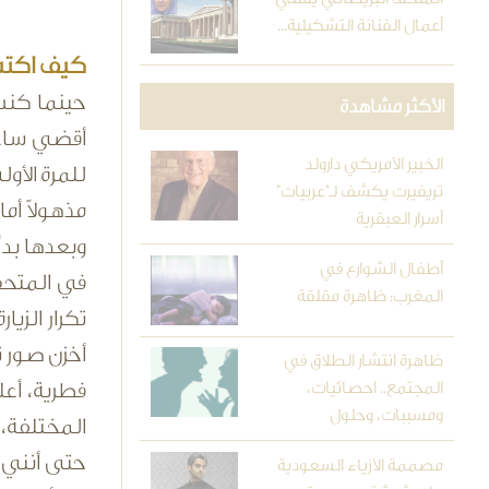
أعمال الفنانة التشكيلية...
كيف اكتش
حينما كنت
الأكثر مشاهدة
أقضي ساعا
الخبير الأمريكي دارولد
للمرة الأو
تريفيرت يكشف لـ"عربيات"
مذهولاً أم
أسرار العبقرية
وبعدها بد
أطفال الشوارع في
في المتحف
المغرب: ظاهرة مقلقة
تكرار الزي
أخزن صور ت
ظاهرة انتشار الطلاق في
المجتمع.. احصائيات،
فطرية، أع
ومسببات، وحلول
المختلفة، 
حتى أنني م
مصممة الأزياء السعودية