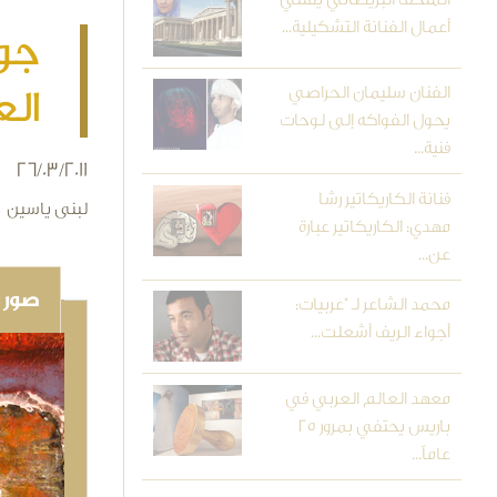
أعمال الفنانة التشكيلية...
جول
الفنان سليمان الحراصي
الع
يحول الفواكه إلى لوحات
فنية...
26/03/2011
فنانة الكاريكاتير رشا
لبنى ياسين
مهدي: الكاريكاتير عبارة
عن...
صور و
محمد الشاعر لـ "عربيات:
أجواء الريف أشعلت...
معهد العالم العربي في
باريس يحتفي بمرور 25
عاماً...