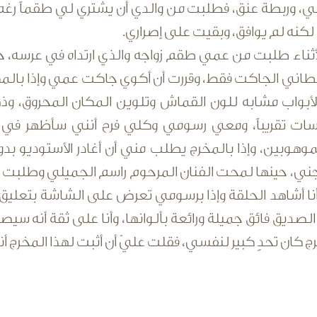
وربطة عنق، فطلبت من والدي أن يشتري لي طقماً رغم درج
كنه لم يوافق، وبقيت على إصراري.
ثناء طلبت من عمي طقم زواجه والذي ارتداه في عرسه، حا
طاني الجاكت فقط، وقررت أن أكوي جاكت عمي وإذا بالمكو
أبواب مشابه للون القماش وتلوين المكان المحروق، و
ات تقريباً، ومعي رسومي وكلي فرح أنني سأظهر في ال
موهوبين، وإذا بالمخرج يطلب مني أن أغادر الأستوديو بد
جني، حينها لمحت الفنان المرحوم راسم الجميلي وطلبت 
وأنا أشاهد الحلقة وإذا برسومي تعرض على الشاشة بتعلي
صديق فائق جميلة ورائعة بألوانها، وأنا على ثقة أنه سيصبح 
ج كان تحدٍ كبير لنفسي، فقلت عليّ أن أثبت لهذا المخرج أن