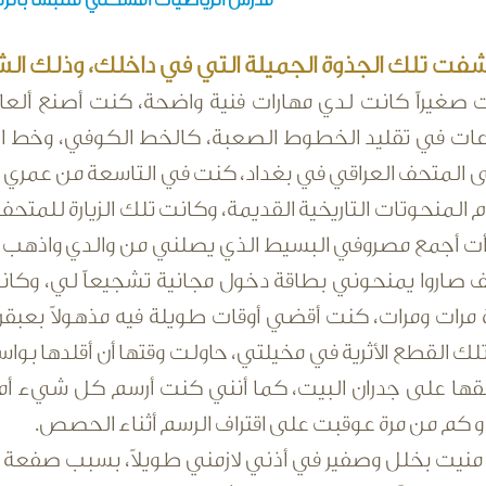
فت تلك الجذوة الجميلة التي في داخلك، وذلك ال
 صغيراً كانت لدي مهارات فنية واضحة، كنت أصنع ألع
ت في تقليد الخطوط الصعبة، كالخط الكوفي، وخط الثلث،
لى المتحف العراقي في بغداد، كنت في التاسعة من عمري 
ام المنحوتات التاريخية القديمة، وكانت تلك الزيارة للمت
أت أجمع مصروفي البسيط الذي يصلني من والدي واذهب إ
 صاروا يمنحوني بطاقة دخول مجانية تشجيعاً لي، وكان
ارة مرات ومرات، كنت أقضي أوقات طويلة فيه مذهولاً بعبقري
لك القطع الأثرية في مخيلتي، حاولت وقتها أن أقلدها بو
لقها على جدران البيت، كما أنني كنت أرسم كل شيء أ
و كم من مرة عوقبت على اقتراف الرسم أثناء الحصص.
نيت بخلل وصفير في أذني لازمني طويلاً، بسبب صفعة مؤل