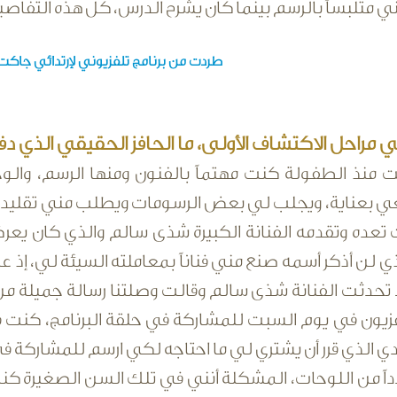
ي متلبساً بالرسم بينما كان يشرح الدرس، كل هذه التفاصيل 
طردت من برنامج تلفزيوني لإرتدائي جاك
راحل الاكتشاف الأولى، ما الحافز الحقيقي الذي 
 منذ الطفولة كنت مهتماً بالفنون ومنها الرسم، والوح
ي بعناية، ويجلب لي بعض الرسومات ويطلب مني تقليدها,
تعده وتقدمه الفنانة الكبيرة شذى سالم والذي كان يعرض
لذي لن أذكر أسمه صنع مني فناناً بمعاملته السيئة لي، إذ
ء تحدثت الفنانة شذى سالم وقالت وصلتنا رسالة جميلة م
زيون في يوم السبت للمشاركة في حلقة البرنامج، كنت في
ي الذي قرر أن يشتري لي ما احتاجه لكي ارسم للمشاركة في ا
اً من اللوحات، المشكلة أنني في تلك السن الصغيرة كنت