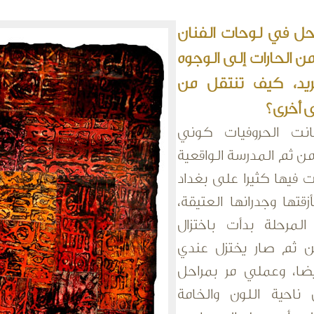
حل في لوحات الفنان
ن الحارات إلى الوجوه
ريد، كيف تنتقل من
 أخرى؟
كانت الحروفيات كوني
ن ثم المدرسة الواقعية
 فيها كثيرا على بغداد
زقتها وجدرانها العتيقة،
لمرحلة بدأت باختزال
ن ثم صار يختزل عندي
ضا، وعملي مر بمراحل
ناحية اللون والخامة