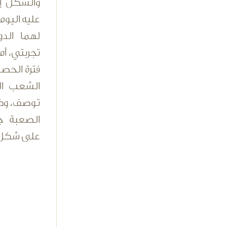
والشكل إ
عليه اليوم،
لهما الد
تجربتي، أم
فترة الحصا
الشعب الع
توصف، وك
الصعبة جد
على شكل 