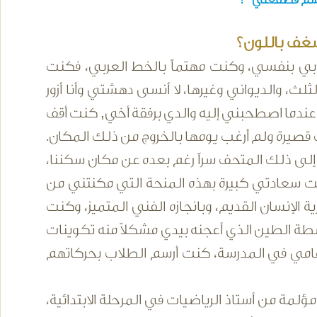
شغف باللون؟
ابي بنفسي، وكنت مهتماً بالخط العربي، فكنت
 والديواني وغيرها، لا أنسى دهشتي وأنا أزور
عندما اصطحبني إليه والدي برفقة أخي, كنت أقف
حف قصيرة ولم أرغب يومها بالخروج من ذلك المكان.
لى ذلك المتحف سراً رغم بعده عن مكان سكننا،
ت سعادتي كبيرة بهذه المنحة التي مكنتني من
ة الإنسان القديم، وبانجازه الفني المتميز، وكنت
اسطة الطين الذي أعجنه بيدي مشكلاً منه تكوينات
مامي في المدرسة، كنت أرسم الطلاب بحركاتهم
مة من أستاذ الرياضيات في المرحلة الابتدائية،