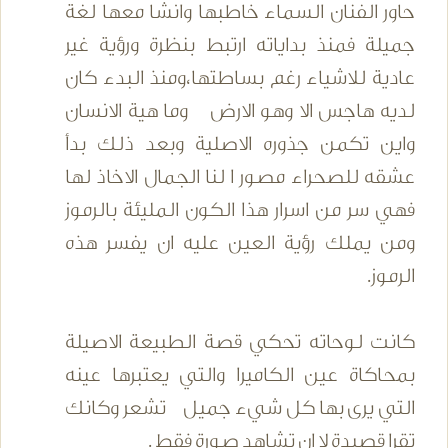
حاور الفنان السماء خاطبها وانشا معها لغة
جميلة فمنذ بداياته ارتبط بنظرة ورؤية غير
عادية للاشياء رغم بساطتها،ومنذ البدء كان
لديه هاجس الا وهو الارض وما هية الانسان
واين تكمن جذوره الاصلية وبعد ذلك بدأ
عشقه للصحراء مصور ا لنا الجمال الاخاذ لها
فهي سر من اسرار هذا الكون المليئة بالرموز
ومن يملك رؤية العين عليه ان يفسر هذه
الرموز.
كانت لوحاته تحكي قصة الطبيعة الاصيلة
بمحاكاة عين الكاميرا والتي يعتبرها عينه
التي يرى بها كل شيء جميل تشعر وكانك
تقرا قصيدة لا ان تشاهد صورة فقط .