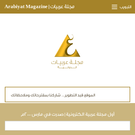
Skip to main content
مجلة عربيات | Arabiyat Magazine
التبويب
وجهات ثقافية
مدارات اقتصادية
تحقيقات وتغطيات
لقاءات حصرية
ملفات صحية
تقنيات
لايف ستايل
أول مجلة عربية الكترونية | صدرت في مارس ٢٠٠٠م
بحث
استمارة البحث