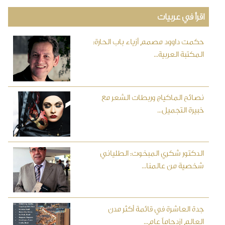
اقرأ في عربيات
حكمت داوود مصمم أزياء باب الحارة:
المكتبة العربية...
نصائح الماكياج وربطات الشعر مع
خبيرة التجميل...
الدكتور شكري المبخوت: الطلياني
شخصية من عالمنا...
جدة العاشرة في قائمة أكثر مدن
العالم ازدحاماً عام...