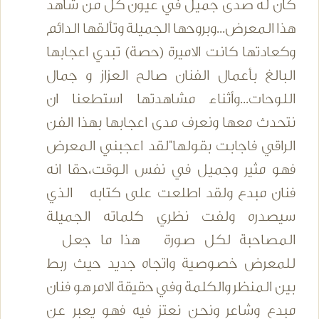
كان له صدى جميل في عيون كل من شاهد
هذا المعرض...وبروحها الجميلة وتألقها الدائم
وكعادتها كانت الاميرة (حصة) تبدي اعجابها
البالغ بأعمال الفنان صالح العزاز و جمال
اللوحات...وأثناء مشاهدتها استطعنا ان
نتحدث معها ونعرف مدى اعجابها بهذا الفن
الراقي فاجابت بقولها"لقد اعجبني المعرض
فهو مثير وجميل في نفس الوقت،حقا انه
فنان مبدع ولقد اطلعت على كتابه الذي
سيصدره ولفت نظري كلماته الجميلة
المصاحبة لكل صورة هذا ما جعل
للمعرض خصوصية واتجاه جديد حيث ربط
بين المنظر والكلمة وفي حقيقة الامر هو فنان
مبدع وشاعر ونحن نعتز فيه فهو يعبر عن