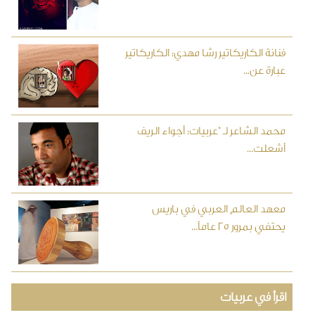
فنانة الكاريكاتير رشا مهدي: الكاريكاتير
عبارة عن...
محمد الشاعر لـ "عربيات: أجواء الريف
أشعلت...
معهد العالم العربي في باريس
يحتفي بمرور 25 عاماً...
اقرأ في عربيات