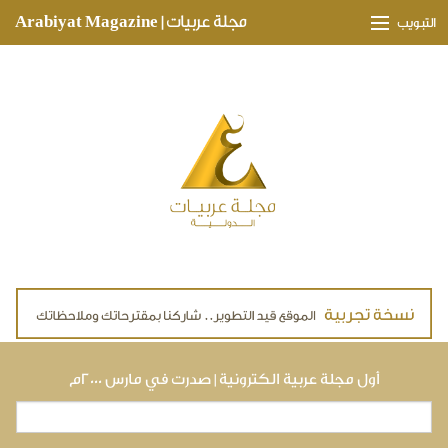
Skip to main content
مجلة عربيات | Arabiyat Magazine
التبويب
وجهات ثقافية
مدارات اقتصادية
تحقيقات وتغطيات
لقاءات حصرية
ملفات صحية
تقنيات
لايف ستايل
أول مجلة عربية الكترونية | صدرت في مارس ٢٠٠٠م
بحث
استمارة البحث