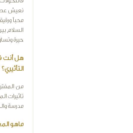
فالتحولات 
نعيش عصراً
محباً ورقي
السلام بين
حيرة وتسا
هل أنت فن
التأثيري؟
من المفتر
تاثيرات ال
مدرسة وال
ماهو المع