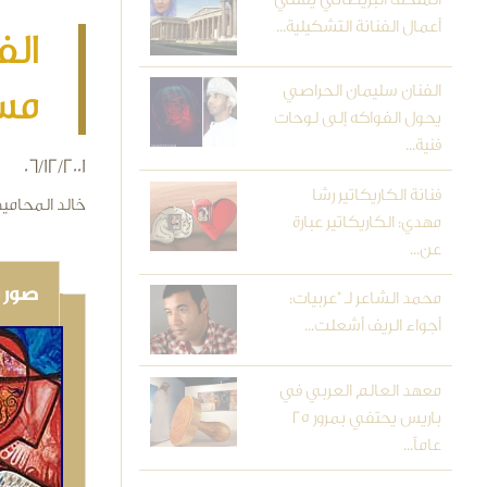
أعمال الفنانة التشكيلية...
الف
الفنان سليمان الحراصي
مست
يحول الفواكه إلى لوحات
فنية...
06/12/2001
فنانة الكاريكاتير رشا
خالد المحاميد
مهدي: الكاريكاتير عبارة
عن...
صور و
محمد الشاعر لـ "عربيات:
أجواء الريف أشعلت...
معهد العالم العربي في
باريس يحتفي بمرور 25
عاماً...