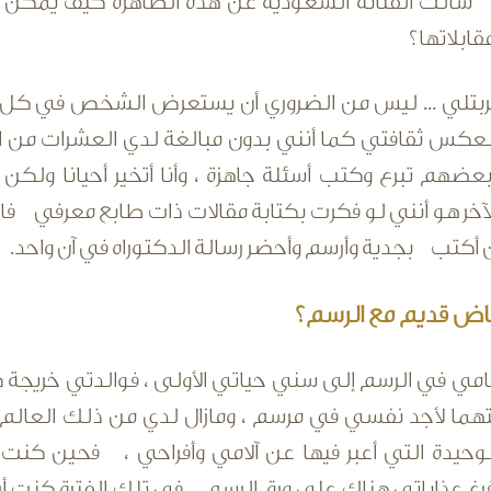
" سألت الفنانة السعودية عن هذه الظاهرة كيف يمكن ل
قابلاتها؟
بتلي ... ليس من الضروري أن يستعرض الشخص في كل مقابل
لعكس ثقافتي كما أنني بدون مبالغة لدي العشرات من ال
عضهم تبرع وكتب أسئلة جاهزة ، وأنا أتخير أحيانا ولكن 
خر هو أنني لو فكرت بكتابة مقالات ذات طابع معرفي فان
 أكتب بجدية وأرسم وأحضر رسالة الدكتوراه في آن واحد.
ض قديم مع الرسم؟
امي في الرسم إلى سني حياتي الأولى ، فوالدتي خريجة ك
هما لأجد نفسي في مرسم ، ومازال لدي من ذلك العالم لو
وحيدة التي أعبر فيها عن آلامي وأفراحي ، فحين كنت أ
رغ عذاباتي هناك على ورق الرسم ... في تلك الفترة كنت