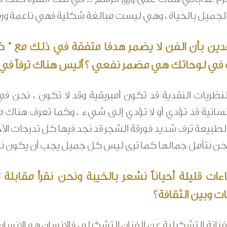
جميل بالحياة ، وهي ليست مبالغة شكلية فهي ناعمة ورقي
دين بأن الفن لا يضمر هدفا متفقة في ذلك مع " ك
 في لوحاتك هي مضمر نفعي ؟ أليس هناك ترفاً في 
نظريات النقدية قد تكون أمبريقية وقد لا تكون ، نحن ف
نسانية قد تؤدي أو لا تؤدي إلى شيء ، وكما تعرف هناك ما 
طبيعة ترف شديد فورقة الشجر قد نجد فيها كل تدرجات الأخ
حن نتأمل جمالها كما ترى ليس كل جميل يجب أن يكون نافعا
ءات قليلة أحياناً نشعر بالخيبة ونحن نقرأ مقابلة
ت وبين الثقافة؟
لفنانة التشكيلية عن الفنان التشكيلي فالانسان هو الانسان