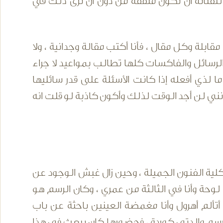
لفنانة أن تكون مثقفة من دون أن نرى ذلك في
ة وكل مقال ، فأنا أكتب مقالة وجدانية ، ولا
رسائل والفاكسات كلها تطالب بمواعيد لا جراء
ما لذي أفعله إذا كانت الأسئلة على قدر سائليها
ني لن أجد الوقت لذلك وأكون كاذبة لو قلت انه
لية الفنون الجميلة ، وحين زال غبش الوجود عن
حة وأنا في الثالثة من عمري ، وكان الرسم هو
تألم أهرول وأنا مغمضة العينين باحثة عن باب
 أرسم والدتي كوردة ، فحضورها كان يبعث في هذا