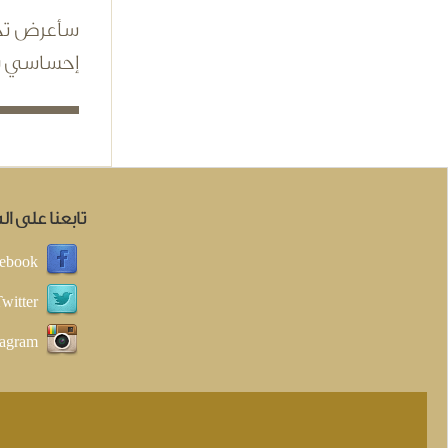
سأعرض تجر
إحساسي با
تابعنا على ا
ebook
witter
tagram