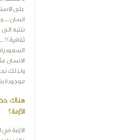
على الاستق
انسان ....
ننتبه الى 
ثقافية؟! .
السعوديات
الانسان مث
ولذلك نجد 
موجودة بقو
هناك حضور
الأزمة؟
الأزمة في 