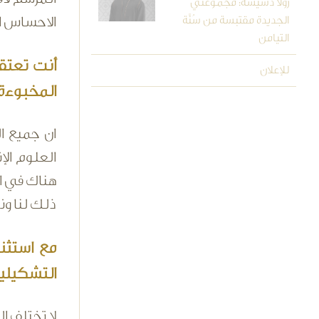
رولا دشيشة: مجموعتي
الجديدة مقتبسة من سُنَّة
الاحساس ال
التيامن
أنت تعتق
للإعلان
المخبوءة
ان جميع ال
العلوم الإ
هناك في ال
ذلك لنا ون
مع استثنا
التشكيليا
لا تختلف ا