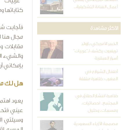
" عربيات 
أعمال الفنانة التشكيلية...
كتاباتها وم
فأجابت شر
الأكثر مشاهدة
مجال هنا 
الخبير الأمريكي دارولد
مقابلات وب
تريفيرت يكشف لـ"عربيات"
والشيء الآ
أسرار العبقرية
بإمكاني أن
أطفال الشوارع في
المغرب: ظاهرة مقلقة
هل لك ما
ظاهرة انتشار الطلاق في
يعود اهتم
المجتمع.. احصائيات،
عيني فتحت
ومسببات، وحلول
وسيلتي ال
مصممة الأزياء السعودية
المرسم لأف