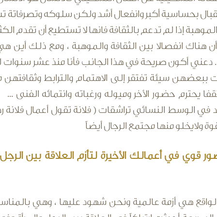
بال بحساسية أكبر وانفعال أشد ولكن سلوكه وتصرفاتة تشبه 
 والموهبة إذا لم تدعم بالثقافة فانها لا تستطيع أن تقدم 
أن هناك انفصالا بين الثقافة والموهبة ، ومع ذلك أين 
... دعني أكون صريحة في هذا الجانب فأنا منذ عشر سنوات
 ببعضهن سيئة تفتقر إلى الاهتمام والترابط وثقافتهن
قفا يحترم حضور الأخر وميوله ورغباته وانتمائه الفنى ... و
في الوسط النسائي تراشقات ( فلانة تقول أعمال فلانة رديئة
ة ولايخلو منها مجتمع الرجال أيضاً
 قوي في أعمالك الأخيرة لتأزم العلاقة بين الرجل و
الواقع هي أزمة عالمية ونحن شهود عليها ، وهي بالمناسب