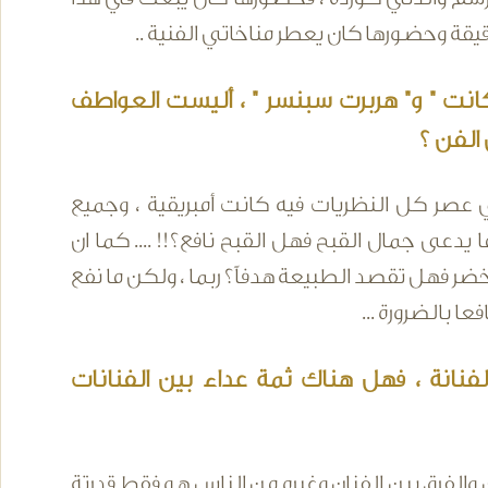
قة وحضورها كان يعطر مناخاتي الفنية ..
انت " و" هربرت سبنسر " ، أليست العواطف
الفن ؟
ي عصر كل النظريات فيه كانت أمبريقية ، وجميع
يدعى جمال القبح فهل القبح نافع؟!! .... كما ان
ضر فهل تقصد الطبيعة هدفاً؟ ربما ، ولكن ما نفع
 بالضرورة ...
 لفنانة ، فهل هناك ثمة عداء بين الفنانات
 والفرق بين الفنان وغيره من الناس هو فقط قدرتة