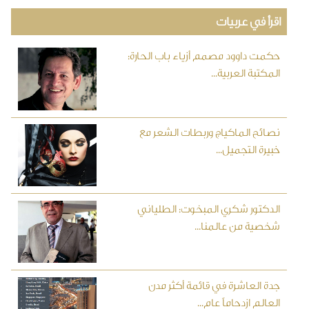
اقرأ في عربيات
حكمت داوود مصمم أزياء باب الحارة:
المكتبة العربية...
نصائح الماكياج وربطات الشعر مع
خبيرة التجميل...
الدكتور شكري المبخوت: الطلياني
شخصية من عالمنا...
جدة العاشرة في قائمة أكثر مدن
العالم ازدحاماً عام...