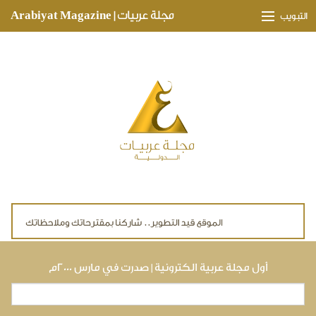
Skip to main content
مجلة عربيات | Arabiyat Magazine
التبويب
وجهات ثقافية
مدارات اقتصادية
تحقيقات وتغطيات
لقاءات حصرية
ملفات صحية
تقنيات
لايف ستايل
أول مجلة عربية الكترونية | صدرت في مارس ٢٠٠٠م
بحث
استمارة البحث