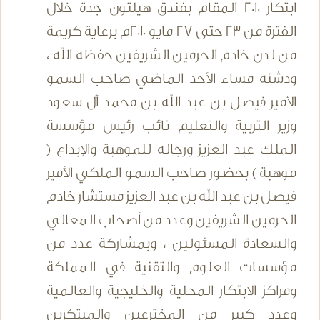
ابتكار 2010 المقام بفندق هيلتون جدة خلال
الفترة من 23 حتى 27 مايو 2010م برعاية كريمة
من لدن خادم الحرمين الشريفين حفظه الله ،
ودشنه مساء الأحد الماضي صاحب السمو
الأمير فيصل بن عبد الله بن محمد آل سعود
وزير التربية والتعليم نائب رئيس مؤسسة
الملك عبد العزيز ورجاله للموهبة والإبداع (
موهبة ) بحضور صاحب السمو الملكي الأمير
فيصل بن عبد الله بن عبد العزيز مستشار خادم
الحرمين الشريفين وعدد من أصحاب المعالي
والسعادة المسئولين ، وبمشاركة عدد من
مؤسسات العلوم والتقنية في المملكة
ومراكز الابتكار المحلية والخليجية والعالمية
وعدد كبير من المخترعين والمبتكرين