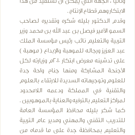
وثانياً ، الجهة التي يمكن أن تستفيد من هذا
الابتكار وهم قطاع الإنتاج .
وقدم الدكتور بليله شكره وتقديره لصاحب
السمو الأمير فيصل بن عبد الله بن محمد وزير
التربية والتعليم نائب رئيس مؤسسة الملك
عبد العزيز ورجاله للموهبة والإبداع ( موهبة )
على تدشينه معرض ابتكار 2010م وزيارته لكل
الأجنحة المشاركة ومنها جناح واحة جدة
للعلوم وتوجيهاته السديدة للارتقاء بالعلوم
والتقنية في المملكة ودعمه اللامحدود
لمراكز التعليم بالترفيه والعناية بالموهوبين .
كما شكر بليله محافظ المؤسسة العامة
للتدريب التقني والمهني ومدير عام التربية
والتعليم بمحافظة جدة على ما قدماه من