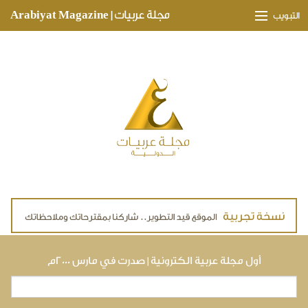
Skip to main content
مجلة عربيات | Arabiyat Magazine
التبويب
وجهات ثقافية
مدارات اقتصادية
تحقيقات وتغطيات
لقاءات حصرية
ملفات صحية
تقنيات
لايف ستايل
أول مجلة عربية الكترونية | صدرت في مارس ٢٠٠٠م
بحث
استمارة البحث