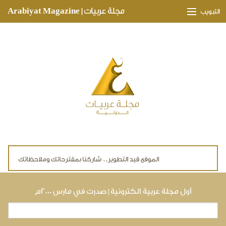
Skip to main content
مجلة عربيات | Arabiyat Magazine
التبويب
وجهات ثقافية
مدارات اقتصادية
تحقيقات وتغطيات
لقاءات حصرية
ملفات صحية
تقنيات
لايف ستايل
أول مجلة عربية الكترونية | صدرت في مارس ٢٠٠٠م
بحث
استمارة البحث