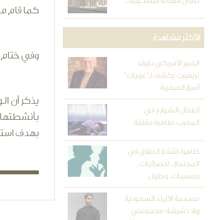
أعمال الفنانة التشكيلية...
كما قام مد
الأكثر مشاهدة
وفي ختام ا
الخبير الأمريكي دارولد
تريفيرت يكشف لـ"عربيات"
أسرار العبقرية
أطفال الشوارع في
بأنشطتها 
المغرب: ظاهرة مقلقة
بهدف استق
ظاهرة انتشار الطلاق في
المجتمع.. احصائيات،
ومسببات، وحلول
مصممة الأزياء السعودية
رولا دشيشة: مجموعتي