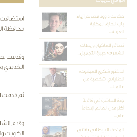
اقرأ في عربيات
حكمت داوود مصمم أزياء
استضافت جم
باب الحارة: المكتبة
محافظة ال
العربية...
نصائح الماكياج وربطات
الشعر مع خبيرة التجميل...
وقدمت جمعي
الخديدي وا
الدكتور شكري المبخوت:
الطلياني شخصية من
عالمنا...
ثم قدمت ال
جدة العاشرة في قائمة
أكثر مدن العالم ازدحاماً
عام...
وقدم الشاع
المتحف البريطاني يقتني
الكويت وال