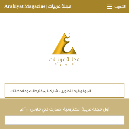
Skip to main content
مجلة عربيات | Arabiyat Magazine
التبويب
وجهات ثقافية
مدارات اقتصادية
تحقيقات وتغطيات
لقاءات حصرية
ملفات صحية
تقنيات
لايف ستايل
أول مجلة عربية الكترونية | صدرت في مارس ٢٠٠٠م
بحث
استمارة البحث