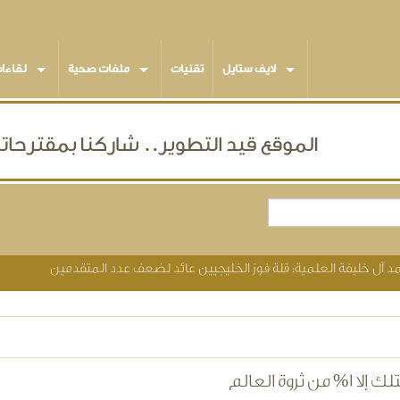
لايف ستايل
تقنيات
ملفات صحية
لقاءا
د آل خليفة العلمية: قلة فوز الخليجيين عائد لضعف عدد المتقدمين
من ثروة العالم