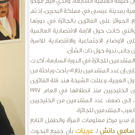
 خليفة العلمية السابعة، والذي أقيم مؤخراً
عية بمدينة عيسى في مملكة البحرين، إذ تم
ع الجوائز على الفائزين بالجائزة في دورتها
التي كانت حول الأزمة الاقتصادية العالمية
لى الأوضاع الاجتماعية والاقتصادية للأسرة
لى جانب ندوة حول ذات الشأن.
متقدمين للجائزة في الدورة السابعة، أكدت
آل خليفة على إن عدد المتقدمين بلغ 51 باحث وباحثة من
ل العربية، وعللت الشيخة هند قلة الفائزين
بالجائزة من الخليجيين منذ انطلاقها في العام 1997
، إلى ضعف عدد المتقدمين من الخليجيين
العرب المتقدمين للجائزة.
ار مدير مركز معلومات المرأة والطفل التابع
سامي دانش
عربيات
لـ
بأن جميع البحوث