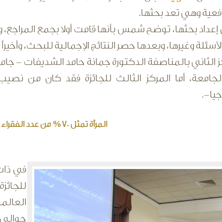
فعية وهي تعد بحثها.
عداد بحثها، توضح شمس بأنها قامت أولا بجمع المراجع، و
لأسئلة وغيرها، وبعدها حصر النتائج الإجمالية للبحث، وأخي
كز الثاني بالمناصفة الدكتورة جمانة حامد الشديفات - جام
جامعة، أما المركز الثالث للجائزة فقد كان من نصيب
يا-.
المرأة تمثل 70% من عدد الفقراء في العالم
في ذات 
للجائز
العالم