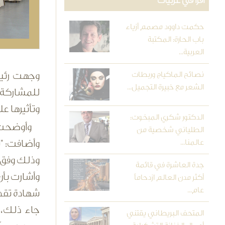
اقرأ في عربيات
حكمت داوود مصمم أزياء
باب الحارة: المكتبة
العربية...
وجهت رئيس
نصائح الماكياج وربطات
الشعر مع خبيرة التجميل...
للمشاركة ف
وتأثيرها ع
الدكتور شكري المبخوت:
وأوضحت آ
الطلياني شخصية من
عالمنا...
وأضافت: "ت
وذلك وفق م
جدة العاشرة في قائمة
أكثر مدن العالم ازدحاماً
عام...
شهادة تقدي
جاء ذلك، 
المتحف البريطاني يقتني