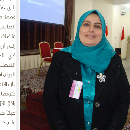
العالم.
بأن الأ
كونها ر
رافق ال
عبئاً ك
والمحا