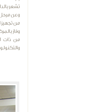
تشعر بالدا
وعن مرحل إ
من تجهيز ا
وفاز بالمر
من ذات ال
والتكنولوج