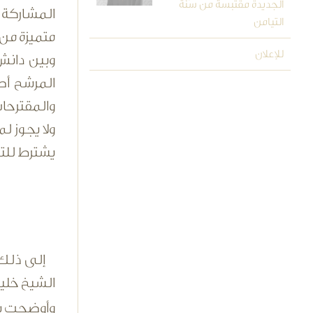
الجديدة مقتبسة من سُنَّة
المشاركة 
التيامن
متميزة من
للإعلان
وبين دانش
المرشح أصي
والمقترحات
ولا يجوز ل
يشترط للتق
إلى ذلك
الشيخ خليف
وأوضحت 