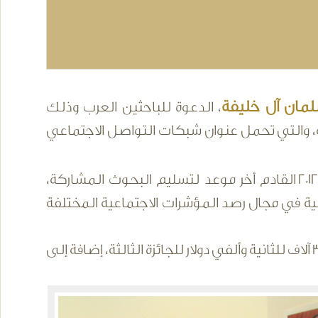
مان آل خليفة
، الدعوة للباحثين العرب وذلك
ة، والتي تحمل عنوان شبكات التواصل الاجتماعي
بأن شهر أغسطس/آب 2012 القادم أخر موعد لتسليم البحوث المشاركة،
ربية في مجال رصد المؤشرات الاجتماعية المختلفة
وأشارت بأن القيمة الإجمالية للجائزة 10 آلاف دولار، 5 آلاف للجائزة الأولى، 3 آلاف للثانية وألفي دولار للجائزة الثالثة، إضافة إلى