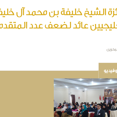
زة الشيخ خليفة بن محمد آل خليفة
ليجيين عائد لضعف عدد المتقدم
لبحرين
فيديو