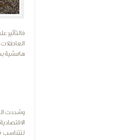
فالتأثير ع
العاطلات 
هامشية بس
وشددت الدك
الاقتصادي
لتتناسب م