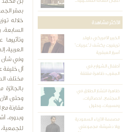
بن محمد آل
أعمال الفنانة التشكيلية...
بمقر الجم
خلاله توزي
الأكثر مشاهدة
السابعة، و
الخبير الأمريكي دارولد
وتأثيرها ع
تريفيرت يكشف لـ"عربيات"
العربية، إ
أسرار العبقرية
وفي شأن ال
أطفال الشوارع في
المغرب: ظاهرة مقلقة
مختلف الدو
ظاهرة انتشار الطلاق في
وحتى الآن
المجتمع.. احصائيات،
ومسببات، وحلول
مقارنة مع 
وبدوره، أش
مصممة الأزياء السعودية
رولا دشيشة: مجموعتي
للجمعية،