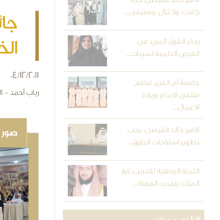
كانت، ولا تزال، وستبقى...
جائ
رجاء القرق: المزيد من
الخ
الفرص الداعمة لسيدات...
04/12/2011
جامعة أم القرى تنظم
رباب أحمد - ا
ملتقى الإبداع وريادة
الأعمال...
الأمير خالد الفيصل: يجب
صور و
تطوير استراحات الطرق...
اللجنة الوطنية للتدريب: قرار
الملك بتمديد المهلة...