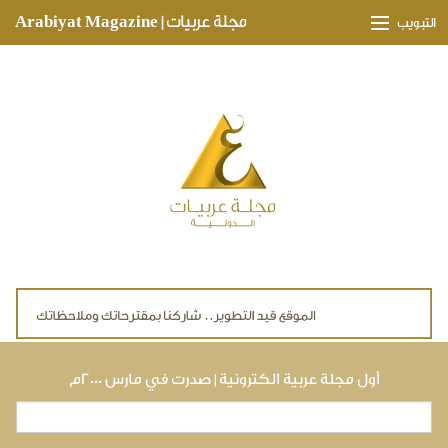
Skip to main content
مجلة عربيات | Arabiyat Magazine
التبويب
وجهات ثقافية
مدارات اقتصادية
تحقيقات وتغطيات
لقاءات حصرية
ملفات صحية
تقنيات
لايف ستايل
أول مجلة عربية الكترونية | صدرت في مارس ٢٠٠٠م
بحث
استمارة البحث