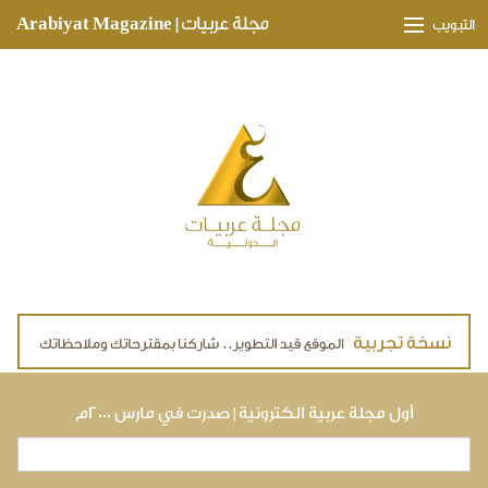
Skip to main content
مجلة عربيات | Arabiyat Magazine
التبويب
وجهات ثقافية
مدارات اقتصادية
تحقيقات وتغطيات
لقاءات حصرية
ملفات صحية
تقنيات
لايف ستايل
أول مجلة عربية الكترونية | صدرت في مارس ٢٠٠٠م
بحث
استمارة البحث