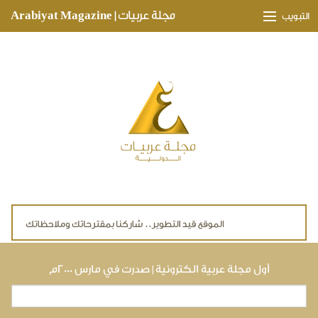
Skip to main content
مجلة عربيات | Arabiyat Magazine
التبويب
وجهات ثقافية
مدارات اقتصادية
تحقيقات وتغطيات
لقاءات حصرية
ملفات صحية
تقنيات
لايف ستايل
أول مجلة عربية الكترونية | صدرت في مارس ٢٠٠٠م
بحث
استمارة البحث