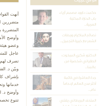
اقرأ في عربيات
حكمت داوود مصمم أزياء
باب الحارة: المكتبة
متضررين ال
العربية...
المتضررة بمشاركة تطوعية من 8
نصائح الماكياج وربطات
وأوضح الأم
الشعر مع خبيرة التجميل...
وعضو هيئة 
عاجل للمتض
الدكتور شكري المبخوت:
تصرف لهم ال
الطلياني شخصية من
عالمنا...
وبيّن د. ال
بإشراف كاد
جدة العاشرة في قائمة
أكثر مدن العالم ازدحاماً
خدماتها وتح
عام...
وأوضح د. ا
تتنوع تخصص
المتحف البريطاني يقتني