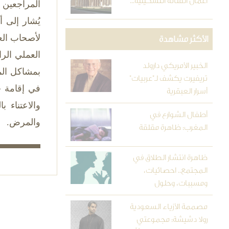
أعمال الفنانة التشكيلية...
المراجعين ل
يُشار إلى 
لأصحاب العو
الأكثر مشاهدة
العملي الر
الخبير الأمريكي دارولد
بمشاكل الم
تريفيرت يكشف لـ"عربيات"
في إقامة ح
أسرار العبقرية
والاعتناء 
أطفال الشوارع في
والمرض.
المغرب: ظاهرة مقلقة
ظاهرة انتشار الطلاق في
المجتمع.. احصائيات،
ومسببات، وحلول
مصممة الأزياء السعودية
رولا دشيشة: مجموعتي