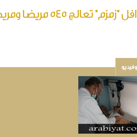
مزم" تعالج 545 مريضا ومريضة من متضررين سيول جدة
فيديو