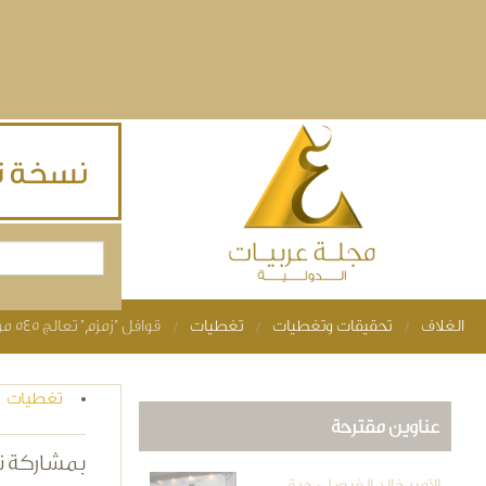
Skip to main content
بحث
استمارة البحث
الغلاف
تحقيقات وتغطيات
تغطيات
قوافل "زمزم" تعالج 545 مريضا ومريضة من متضررين سيول جدة
You are here
تغطيات
عناوين مقترحة
بمشاركة تطوعية 
الأمير خالد الفيصل: جدة