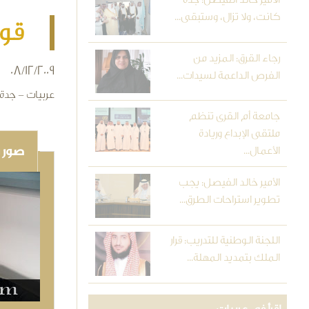
كانت، ولا تزال، وستبقى...
قوافل "ز
رجاء القرق: المزيد من
08/12/2009
الفرص الداعمة لسيدات...
عربيات - جدة
جامعة أم القرى تنظم
ملتقى الإبداع وريادة
صور و
الأعمال...
الأمير خالد الفيصل: يجب
تطوير استراحات الطرق...
اللجنة الوطنية للتدريب: قرار
الملك بتمديد المهلة...