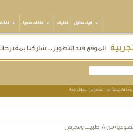
لايف ستايل
تقنيات
ملفات صحية
لقاءا
من 18 طبيب وممرض