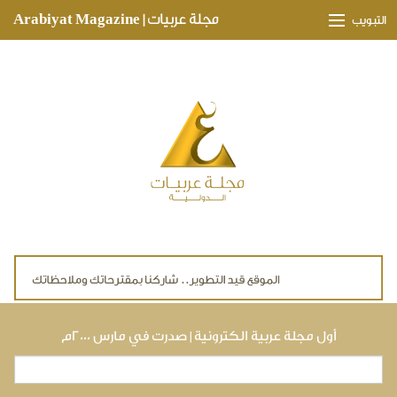
Skip to main content
مجلة عربيات | Arabiyat Magazine
التبويب
وجهات ثقافية
مدارات اقتصادية
تحقيقات وتغطيات
لقاءات حصرية
ملفات صحية
تقنيات
لايف ستايل
أول مجلة عربية الكترونية | صدرت في مارس ٢٠٠٠م
بحث
استمارة البحث