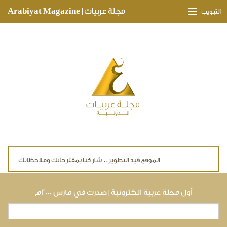
Skip to main content
مجلة عربيات | Arabiyat Magazine
التبويب
وجهات ثقافية
مدارات اقتصادية
تحقيقات وتغطيات
لقاءات حصرية
ملفات صحية
تقنيات
لايف ستايل
أول مجلة عربية الكترونية | صدرت في مارس ٢٠٠٠م
بحث
استمارة البحث