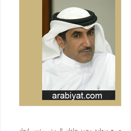
صرح سعادة محمد خلفان الرميثي رئيس إتحاد