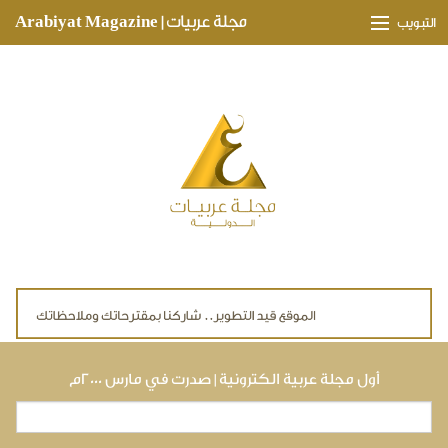
Skip to main content
مجلة عربيات | Arabiyat Magazine
التبويب
وجهات ثقافية
مدارات اقتصادية
تحقيقات وتغطيات
لقاءات حصرية
ملفات صحية
تقنيات
لايف ستايل
أول مجلة عربية الكترونية | صدرت في مارس ٢٠٠٠م
بحث
استمارة البحث