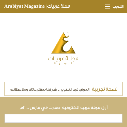
Skip to main content
مجلة عربيات | Arabiyat Magazine
التبويب
وجهات ثقافية
مدارات اقتصادية
تحقيقات وتغطيات
لقاءات حصرية
ملفات صحية
تقنيات
لايف ستايل
أول مجلة عربية الكترونية | صدرت في مارس ٢٠٠٠م
بحث
استمارة البحث