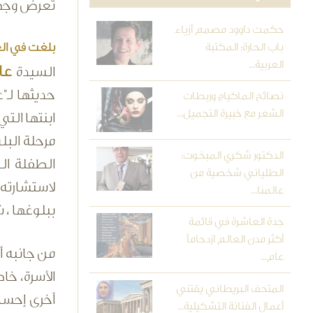
تعرض وجهة 
حكمت داوود مصمم أزياء
بلغت في الع
باب الحارة: المكتبة
العربية...
عا
السيدة
حديثها لـ"
نصائح الماكياج وربطات
الشعر مع خبيرة التجميل...
ابنتها الت
مرحلة البل
الدكتور شكري المبخوت:
الطفلة ال
الطلياني شخصية من
لاستشارته
عالمنا...
ببلوغها ، ش
جدة العاشرة في قائمة
أكثر مدن العالم ازدحاماً
من جانبه 
عام...
الأسرة، خا
المتحف البريطاني يقتني
أخرى إحسا
أعمال الفنانة التشكيلية...