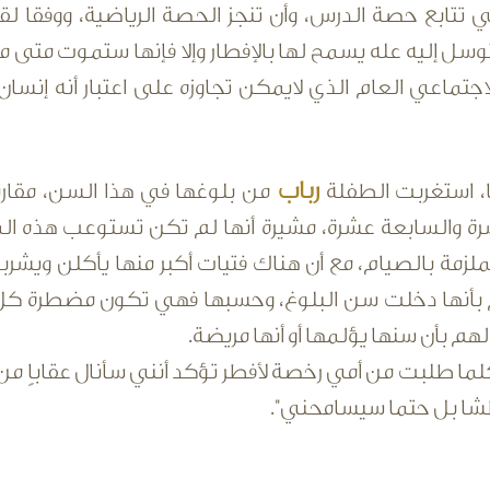
هي تتابع حصة الدرس، وأن تنجز الحصة الرياضية، ووفقا 
سل إليه عله يسمح لها بالإفطار وإلا فإنها ستموت متى ما 
اجتماعي العام الذي لايمكن تجاوزه على اعتبار أنه إنس
رباب
 استغربت الطفلة
من بلوغها في هذا السن، مقارنة
شرة والسابعة عشرة، مشيرة أنها لم تكن تستوعب هذه ا
ملزمة بالصيام، مع أن هناك فتيات أكبر منها يأكلن ويشربن
بأنها دخلت سن البلوغ، وحسبها فهي تكون مضطرة كل ي
هم بأن سنها يؤلمها أو أنها مريضة.
ما طلبت من أمي رخصة لأفطر تؤكد أنني سأنال عقاباٍ من ال
ا بل حتما سيسامحني".