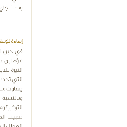
ودعا الجاي
إساءة للإسل
في حين اع
مؤهلين علم
النيرة لل
التي تحدد 
يتفاوت سن 
وبالنسبة 
التركيز؟ و
تحبيب الط
العطل الم