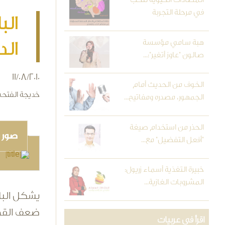
في مرحلة التجربة
الب
هبة سامي مؤسسة
الد
صالون "عاوز أتغير":...
11/08/2010
الخوف من الحديث أمام
خديجة الفتح
الجمهور، مصدره ومفاتيح...
الحذر من استخدام صيغة
صور و
"أفعل التفضيل" مع...
خبيرة التغذية أسماء زريول:
المشروبات الغازية...
يشكل البلو
ضعف القدر
اقرأ في عربيات