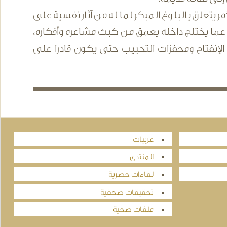
مر يتعلق بالبلوغ المبكر لما له من آثار نفسية على
عما يختلج داخله يعمق من كبث مشاعره وأفكاره،
لإنفتاح ومحفزات التحبيب حتى يكون قادرا على
عربيات
المنتدى
لقاءات حصرية
تحقيقات صحفية
ملفات صحية