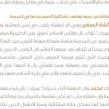
نظر الأسر بناء على تجارب عينية، في مقابل وجهة نظر علما
اشرة من عمرها وواجهت إشكالية الصوم وحدها في المدرسة
ئشة الصغير
وهي أم لطفلة بلغت في سن العاشرة وكانت
عربيات" تؤكد بأن فرائض الإسلام تطبق على الكبير والصغير
ي تعود من المدرسة متعبة منهكة منهارة القوى حيث أنها 
وغ بينما لم تتجاوز بعد ربيعها العاشر، لأن الواجب الديني 
وحيدة التي تلتزم فريضة الصوم داخل الفصل، وللح
 ونصحني بعد معرفته بعمر طفلتي بأن لا أجبرها على ا
دد عليّ بأن تصوم قطعا، وألح عليّ بأن لا أتسامح معها، وبأن
محمد
أكد
والد الطفلة أثناء حديثه لـ"عربيات" بأن بلوغ ط
صة وأن طفلته رباب، لم تكن مقتنعة بالصيام بما فيه الك
سها أنها تشكل حالة استثنائية وسط الأطفال الذين تتاب