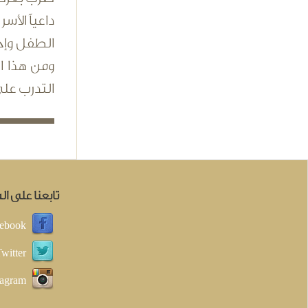
داعياً الأس
الطفل وإح
ومن هذا ا
التدرب على
تابعنا على ا
ebook
witter
tagram