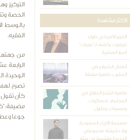
التركيز و
الحصة وتتو
الأكثر مشاهدة
بالوسط ال
الفقيه.
الخبير الأمريكي دارولد
تريفيرت يكشف لـ"عربيات"
أسرار العبقرية
من جهتها،
الرابعة ع
أطفال الشوارع في
المغرب: ظاهرة مقلقة
الوحيدة ال
تصرح لهم 
ظاهرة انتشار الطلاق في
كأن تقول ل
المجتمع.. احصائيات،
مضيفة: "كل
ومسببات، وحلول
جوعا وعطش
مصممة الأزياء السعودية
رولا دشيشة: مجموعتي
الجديدة مقتبسة من سُنَّة