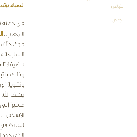
الصيام يرتبط
التيامن
للإعلان
من جهته قا
ال
المغرب،
موضحاً "س
السابعة من
مضيفا: "ا
وذلك باتب
وتقوية الإ
يكلف الله ن
مشيرا إلى
الإسلام، ا
للبلوغ في 
الذي حدد 