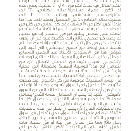
فعل سلبية يحاول.. حسين شبكشي: كيف تقدر تراقب
الكم الهائل فيه عندك أكثر من 5000 أو 4000 مشترك يعني هذه
قد تكون مهمة مستحيلة.صالح الكناني: 20 ألف
مشترك.حسين شبكشي: زودتني شوق 20 ألف
مشترك.صالح الكناني: لا قبل التسجيل وصلنا للحد هذا إحنا
عندنا تقريباً أكثر من 15 مشرف ورغم كدا نعاني من كثير من
المطروحات غير مفيدة، طرح أو ترويج لشائعات، لا تستطيع
الحكم على شخص يطلق خبر في المنتدى إنه غير صحيح
ثم يصدر خبر صحيح بالتالي أنت حكمت عليه قبل أن تعرف
النتيجة، لكن في حال ثبوت أن هذه كانت إشاعة طبعاً يتم
شطبه ويتم إيقافه فوراً.حسين شبكشي: الآن أعود إلى
ضيفي هنا في الأستوديو الأستاذ عبد الرحمن السماري
المحلل الفني والاقتصادي المعروف ومالك منتدى توصيات
الإلكتروني، سيدي كيف من الممكن الانتقال الآن من
التعامل مع هذه الوسيلة المهمة والفعالة إلى مهنية
أرقى؟ هل تطالب مثلاً بهيئة بجمعية برابطة بتصنيف..د.
عبد الرحمن السماري: أولاً المنتديات ليست.. نحن لسنا بدعاً
من البشر، المنتديات موجودة في كل الأسواق، منذ ظهرت
الإنترنت.. كنت أعمل في السوق الأميركي وكنت أشارك في
مواقع قبل أن تظهر المنتديات بشكلها الحالي عن السوق
الأميركي، الأكيد إنه يجب أن المتداول نفسه القارئ يتعامل
معها كأنها مصدر معلومة، القارئ الآن لا يصدق كل ما
يكتب في الجريدة فمن باب أولى لا يصدق كل ما يُكتب
في المنتديات، القارئ الآن يجب أن ينظر إلى هذه المنتديات
كنافذة للإطلاع على أحداث السوق، نحن نتعامل في سوق
إلكتروني البائع لا يرى المشتري والمشتري لا يرى البائع،
وكل بائع ربما كل متداول في بيته أو في مكتبه، ردات
الفعل تظهر في المنتديات، تفكير الناس يظهر في