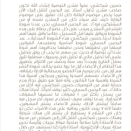
حسين شبكشي: عفواً منتدى التوصية إنشاء الله تكون
صاحب منتدى تداول، أستاذ عبد الرحمن أنتقل إليك الآن
فيما يخص موضوع الرقابة كان لك تعليق على موضوع
الرقابة كيف تتم سواء كان من المنتدى نفسه أو من
المشتركين فيه؟د. عبد الرحمن السماري: نحن عندنا شروط
للنشر في المنتدى ويجب على كل عضو أن يطلع على هذه
الشروط ويوافق عليها قبل التسجيل، طالما وافق عليها أهم
شرط لدينا..حسين شبكشي: هذه الشروط المبدئية..د. عبد
الرحمن السماري: شروط أساسية ونعتمدها، القوانين
قيمتها في تطبيقها ونحن نطبقها بحذافيرها، أهم شرط
عندنا أي توصية أو حديث عن سهم ما يجب أن يرفق بتحليل
علمي إما تحليل مالي أو تحليل فني وبمبررات منطقية تليق
بعقل القارئ، ووجدنا بعد سنة ونصف من الالتزام بتطبيق
هذا النظام أن الأعضاء أول ما يروا عضو يخالف شروط النشر
هم أول من بادر بتوبيخ هذا العضو وبمطالبة الإدارة بإيقافه،
لأن الأعضاء نفسهم أصبحوا يبحثون ويدركون أهمية هذا
الشرط وأهمية هذا القانون، وأنه فعلاً هو طوق نجاة ودرع
حماية لهم من التوصيات..حسين شبكشي: فيه أكثر من
حالة؟د. عبد الرحمن السماري: كثير نوقف أحياناً.. أحياناً هناك
من يسجل بأكثر من 10 معرفات ما نسميها المعرفات
الانتحارية، عندما توقف معرف تستخدم معرف آخر سجل فيه
سابقاً ليشتم الإدارة، يشتم الأعضاء يشتم المشرفين،
طبعاً لأنه لا يوجد قانون يعاقبه على هذه الأشياء، لكن لو
كان في الشارع لا يستطيع أن يشتم لأن هناك شرطة
وهناك..حسين شبكشي: أنتقل الآن إلى ضيفتي من مدينة
جدة الأستاذة رانيا سلامة صاحبة موقع عربيات ورئيسة تحرير
مجلة عربيات الإلكترونية، أستاذة رانيا كنا نستشهد في خلال