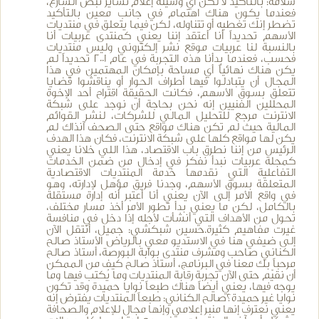
سلامة: بالتأكيد لا لكن أي وسيلة إعلام تساير نبض الشارع،
فعندما يكون هناك اهتمام في جانب معين بالتأكيد
تضطر إنك تغطيه أو تتناوله، لكن فيما يتعلق في منتديات
الأسهم تحديداً أنا أعتقد إننا يعني كمنتدى عربيات أنا
بالنسبة لنا عربيات موقع نشر إلكتروني وليس منتديات
فحسب، فعندما بدأنا هذه التجربة في عام 2001 تحديداً لم
يكن هناك نهائياًَ أي مساحة بإمكان المهتمين في هذا
المجال أن يتبادلوا فيها أطراف الحوار أو يناقشوا قضايا
تتعلق بسوق الأسهم، فكانت الحقيقة اقتراح أحد الإخوة
المحللين الفنيين إنه نحن بحاجة أن نوجد على شبكة
الانترنت مرجع للتحليل المالي للشركات، لنشر القوائم
المالية حيث لم تكن هناك مواقع حتى الصحف آنذاك لم
يكن لها مواقع كلها على شبكة الانترنت، فكان هذا الهدف
الرئيس من إننا نطرق باب الاقتصاد، هذا اللي خلانا يعني
كمجلة عربيات نبدأ نفكر في إدخال من ضمن الخدمات
التفاعلية التي نقدمها خدمة المنتديات الاقتصادية
المتعلقة بسوق الأسهم، وجدنا فريق مؤهل لإدارته، وهو
في واقع الأمر إلى الآن يعني أنا أعتبر أنه إدارة مستقلة
بالكامل، لكن ما يعني بدأ تطور الأمر أخذ مسار مختلف،
تحول من الأهداف التي أنشأت لأجله إذا دخل في منافسة
غيرت مفاهيم كثيرة.حسين شبكشي: جميل، أنتقل الآن
إلى ضيفي هنا في الاستديو معي بالرياض الأستاذ صالح
الكناني صاحب ومشرف منتدى بوابة البورصة، أستاذ صالح
مرحباً بك معنا في البرنامج، أستاذ صالح كيف من الممكن
أن نقيّم حتى الآن تجربة رقابة المنتديات وما يُكتب فيها وما
يوجه فيها، يعني أيضاً هناك طبعاً نوايا حميدة وقد تكون
نوايا غير حميدة؟صالح الكناني: طبعاً المنتديات يفترض إنه
يعني نعترف إنها منبر إعلامي وإنها مجال للإعلام والصحافة