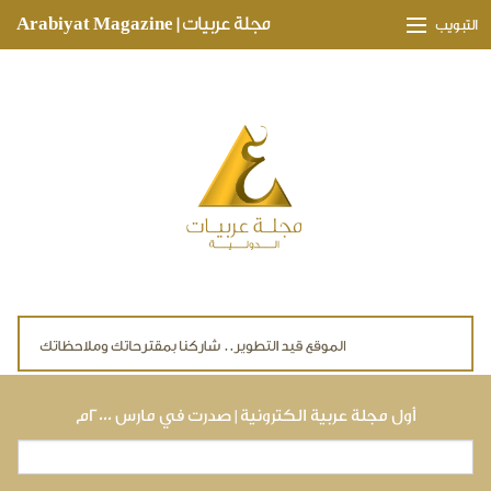
Skip to main content
مجلة عربيات | Arabiyat Magazine
التبويب
وجهات ثقافية
مدارات اقتصادية
تحقيقات وتغطيات
لقاءات حصرية
ملفات صحية
تقنيات
لايف ستايل
أول مجلة عربية الكترونية | صدرت في مارس ٢٠٠٠م
بحث
استمارة البحث