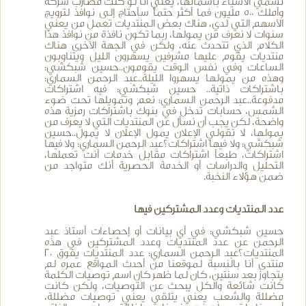
نسمي الأشياء بأسمائها، يعني أنا لو كنت مضارب شركة
وأملك 500 مليون فما أكثر حتماً سأحتاج إلى نوافذ لترويج
الأسهم التي لدي، هناك بعض المنتديات تعمل من يعني
سنوات لا نعرف من يمولها، ربما تكون نافذة من نوافذ هذا
الكلام الذي تتحدث عنه، ولكن في الجهة الأخرى هناك
منتديات يقوم عليها مشرفين يسهرون الليل ويتناوبون
الساعات وفي نفس الوقت يقومون..حسين شبكشي:
وهذه من يمولها يسهروا الليلة..عبد الرحمن السماري:
باشتراكات ذاتية.. حسين شبكشي: فيه اشتراكات
مدفوعة..عبد الرحمن السماري: نعم وتمويلها تحت ضوء
الشمس، حسابات تدخل في بنوك باشتراكات رمزية هذه
واضحة، لكن يجب أن نسأل عن المنتديات التي لا يعرف من
يمولها، لا تقولي الإعلان يمول الإعلان لا يمول..حسين
شبكشي: ولا فيها اشتراكات؟عبد الرحمن السماري: ولا فيها
اشتراكات، طبعاً اشتراكات مقابل خدمات أنت تعملها،
التحليل والدراسات أو الخدمة الحصرية أنك متواجد من
ضمن هؤلاء النخبة.
عدد المنتديات وعدد المشتركين فيها
حسين شبكشي: في أي بيانات أو إحصاءات أستاذ عبد
الرحمن عن عدد المنتديات وعدد المشتركين في هذه
المنتديات؟عبد الرحمن السماري: عدد المنتديات يفوق 20
منتدى أنا بالنسبة لموقعنا من أحدث المواقع عمره لم
يتجاوز بعد سنتين، كان لما ظهر كان اسم توصيات الكلمة
كانت شائعة والكل يبحث عن التوصيات، ولكن كانت
مضللة والشعب يعني يتلقى يعني توصيات مضللة،