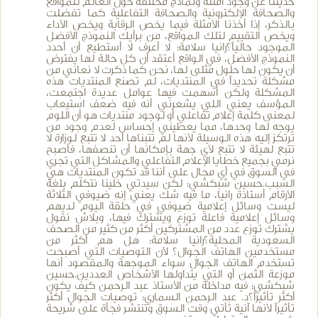
حديثنا عن وجود أمثلة ونماذج مختلفة حول العالم للمواقع
والصحافة الإلكترونية والصحافة التفاعلية كما تفضلت
بالذكر، إذا أخذنا الأمثلة فيما يخص الرقابة ويخص الأداء
ويخص التقييم لتلك المواقع، من برأيك النموذج الأفضل
الموجود حالياً؟رانيا سلامة: لا أعرف لا أستطيع أن أحدد
النموذج الأفضل، في الواقع أعتقد أن كل حالة لها يفترض
أن يكون لها حلول مثلى لها، نحن كما ذكرت لا نعاني من
مشكلة تحديداً في المنتديات، لم تصنع المنتديات هذه
المشكلة ولكن أسهمت فيها عوامل عديدة اجتمعت،
المؤسف يعني اللي يشعرني أنه فيه ضعف استيعاب
لمعنى كلمة إعلام تفاعلي أو لوجود منتديات هو أن اللوم
يوجه لها وحدها، مما يعطيني إحساس لعدم وجود من
ترتكز إليه هذه الوسيلة لأنها لم تتبناها أحد لا تتبع لوزارة لا
تتبع لهيئة لا تتبع لأي جهة بإمكانها أن تنصفها، فأصبح
نرمي بجميع خطايا الإعلام التفاعلي والمشاكل التي تجري
في السوق في أي مجال على أننا قد تكون المنتديات هي
السبب.حسين شبكشي: لكن سيدتي خلينا نتكلم بلغة
الأرقام أستاذة رانيا، ما فيه شك يعني إنه ضيوفي الثلاثة
ليست وسائل إعلامية ضيوفي في حلقة اليوم لديهم
وسائل إعلامية فاعلة توزع ويشترك فيها، وبلاش نقول
يشترك توزع عدد من المشتركين أكثر من كثير من الصحف
السعودية المحلية؟رانيا سلامة: هل هم أكثر من
مستخدمين الهاتف الجوال؟ لأن التوصيات التي أصبحت
تستخدم الهاتف الجوال سواء الموجهة والمقصود أنها
موزعة الثمن أو التي يتداولها الأشخاص العددين.حسين
شبكشي: فيه مداخلة من الأستاذ عبد الرحمن كيف يكون
أكثر تأثيراً؟د. عبد الرحمن السماري: توصيات الجوال أكثر
تأثيراً لأنها آنية تأتي وقت السوق وتنتشر فجأة على شريحة