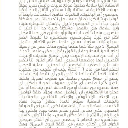
شبكشي: أو وحدة الجرائم الإلكترونية.. خليني أنتقل إلى
الأستاذة رانيا سلامة صاحبة موقع عربيات ورئيس تحرير مجلة
عربيات الإلكترونية، أستاذة رانيا سيدتي أنتقل إليك أيضاً
بموضوع آخر البالتوك، البالتوك ظاهرة استُحدثت وأيضاً أو
غرف الدردشة كما يُطلق عليها، هل نتحدث الآن عن مشكلة
كبيرة جداً؟ أم أن الموضوع لا يزال بالإمكان السيطرة عليه؟
رانيا سلامة: هي بالفعل مشكلة كبيرة جداً، أنا أعتبر أنا
متضررين منها كأصحاب مواقع أو عاملين في هذا المجال
أكثر من غيرنا بكثير.حسين شبكشي: ما طبيعة الضرر
سيدتي؟رانيا سلامة: يعني عندما أصبح الاتهام يشمل
الجميع، لا نرى مثلاً كما عندما يكون هناك تضرر من وسيلة
إعلامية مرئية مطبوعة أن القول يقول بعض، عندما يتحدث
أي أحد عن منتديات الإنترنت يقول جميع منتديات الإنترنت
التضليل فيها ووضعها السلبي، فهذا الأمر أعتبره أننا نتضرر
منه على الصعيد الشخصي أو المهني، عملية الحجب
أعتقد أنها في عام 2006 فكرة يجب أن تُحجب من تفكيرنا
نهائياً، لأنها أثبتت أنها لا تؤدي إلى أي نتيجة إيجابية، لم
يتضرر أي موقع حُجب وصاحبه غير معروف الهوية، ولكنه
يتضرر حتماً صاحب أي منتدى معروف الهوية بإمكان أي
جهة متضررة من منتداه أو من الخدمة التي يقدمها أو من
محتواها الإلكتروني أن يتواصل معه، وجود حلقة تواصل
بين الإعلام الإلكتروني والإعلام التفاعلي والمنتديات
والجهات المعنية سيوفر قاعدة انطلاق جديدة لهذه
الخدمات، لهذه الوسائل الإعلامية لكي تسير في الطريقة
الصحيح، لكي تخدم.. لكي تقدم خدمة جيدة ولكي يبدأ
في الفعل المتميز يأخذ مكان السيء وتبدأ تتوازن..حسين
شبكشي: في الختام لا يسعني سوى أن أشكر ضيوفي
الكرام الذين كانوا معي في حلقة اليوم المميزة، وهم