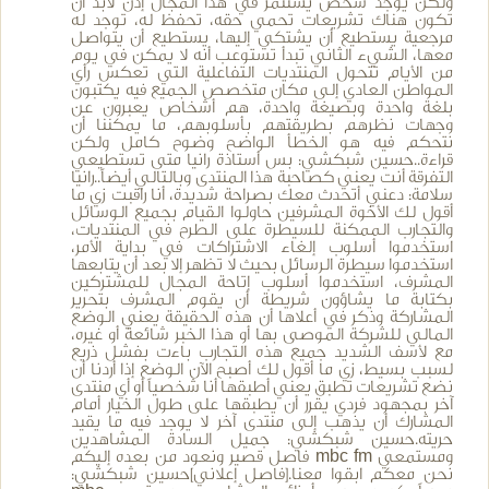
ولكن يوجد شخص يستثمر في هذا المجال إذن لابد أن
تكون هناك تشريعات تحمي حقه، تحفظ له، توجد له
مرجعية يستطيع أن يشتكي إليها، يستطيع أن يتواصل
معها، الشيء الثاني تبدأ تستوعب أنه لا يمكن في يوم
من الأيام تتحول المنتديات التفاعلية التي تعكس رأي
المواطن العادي إلى مكان متخصص الجميع فيه يكتبون
بلغة واحدة وبصيغة واحدة، هم أشخاص يعبرون عن
وجهات نظرهم بطريقتهم بأسلوبهم، ما يمكننا أن
نتحكم فيه هو الخطأ الواضح وضوح كامل ولكن
قراءة..حسين شبكشي: بس أستاذة رانيا متى تستطيعي
التفرقة أنت يعني كصاحبة هذا المنتدى وبالتالي أيضاً..رانيا
سلامة: دعني أتحدث معك بصراحة شديدة، أنا راقبت زي ما
أقول لك الأخوة المشرفين حاولوا القيام بجميع الوسائل
والتجارب الممكنة للسيطرة على الطرح في المنتديات،
استخدموا أسلوب إلغاء الاشتراكات في بداية الأمر،
استخدموا سيطرة الرسائل بحيث لا تظهر إلا بعد أن يتابعها
المشرف، استخدموا أسلوب إتاحة المجال للمشتركين
بكتابة ما يشاؤون شريطة أن يقوم المشرف بتحرير
المشاركة وذكر في أعلاها أن هذه الحقيقة يعني الوضع
المالي للشركة الموصى بها أو هذا الخبر شائعة أو غيره،
مع لأسف الشديد جميع هذه التجارب باءت بفشل ذريع
لسبب بسيط، زي ما أقول لك أصبح الآن الوضع إذا أردنا أن
نضع تشريعات تطبق يعني أطبقها أنا شخصياً أو أي منتدى
آخر بمجهود فردي يقرر أن يطبقها على طول الخيار أمام
المشارك أن يذهب إلى منتدى آخر لا يوجد فيه ما يقيد
حريته.حسين شبكشي: جميل السادة المشاهدين
ومستمعي mbc fm فاصل قصير ونعود من بعده إليكم
نحن معكم ابقوا معنا.[فاصل إعلاني]حسين شبكشي: