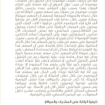
مرة من المرات طرحت موضوعاً كان السوق نازل فطرحت
موضوعاً أن سبب نزول السوق أن فيه ضغط على قطاع
البنوك وهذا يسبب نزول المؤشر، بعده بخمس دقائق
طرحت موضوع عن سلوك جيد لسهم معين، أتوقع أنه من
خلال تحركه والسيوله المتجهة للسهم أن السهم سيرتفع
بمقدار معين، خلال ساعة قراء الموضوع الأول لم يتجاوزا
ألف قارئ قراء الموضوع الثاني تجاوزوا 10 آلاف، القراء اللي
يبحثون على الوجبات الجاهزة، لكن هناك أعضاء يبحثون
عن الثقافة.حسين شبكشي: فيه بعض المنتديات الآن
تحاسب المشتركين فيها على التوصيات؟صالح الكناني:
طبعاً التوصية لا تُذكر بتبرير أو بتحليل فني أو بسبب معين،
التوصية على سهم في وقت يكون السهم هذا خلال الأيام
الماضية حقق ارتفاعات دلالة واضحة على أن السهم هذا
يُراد الترويج له ليرتفع بشكل آخر أو لمساعدة المضارب على
دخول سيولة أكثر للسهم، لكن سهم صحح بنسبة كبيرة
وكان فيه مجال هابط نزلت عليه توصية دعم من التحليل
الفني التحليل المالي أو استنتاج لإعلان مثلاً شركة أعلنت
عن مشروع كبير مثلاً ولن يقوم هذا المشروع إلا بزيادة
رأسمال بالتالي هذا محلل أو المستبنط يقارن هذا الإعلان
يرى أنه فيه إمكانية لزيادة رأس المال هو يستنتج هذا
الموضوع من خلال إعلان الشركة أو من خلال توجيهات
الشركة، إذا كان مدعوم بالمواقف هذه تبقى التوصية
وتُختبر، توصية توصيتين كانت فاشلة ورغم تبريراتها
يتم..حسين شبكشي: أنتقل الآن إلى الأستاذ عبد الرحمن
السماري المحلل الفني والاقتصادي وصاحب منتدى تداول
المعروف.د. عبد الرحمن السماري: منتدى التوصية..
كيفية الرقابة على المنتديات والمواقع