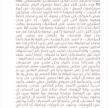
مرحباً بكم من جديد أعزائي المشاهدين ومستمعي mbc
fm هذه بعض الآراء حول حلقة موضوع اليوم نشاهدها
سوياً:صوت السوق - هل تعتمد على المنتديات في البيع
أو الشراء؟- والله الصراحة لأ لأنه أكثرها إشاعات ويحركون
بعض الشركات في شركات معينة، أنا عندي مصادر خاصة
ومعينة وقوية أحب أني أعتمد عليها.- إذا كان هدف
استثماري فما رح يعتمد على المؤشرات ومجموعة عوامل
ثانية، أما إذا كان الهدف مضاربة يومية هذا يعتمد أولاً على
الرجل اللي كتب التوصية إذا هي توصية وتاريخها، هل هو
رجل مروج للإشاعات ولا بالفعل هو يعتمد على
المؤشرات.- لا أعتمد على المنتديات في البيع والشراء لأنها
مصادر غير موثوقة، وما تدري مين اللي يصدر الكلام هذا، فيه
محللين معينين أعتمد عليهم كلامهم موثوق وأنا أثق فيهم
يعني.- والله المنتديات تعتمد على إنسان أنت لما تشوفه،
كيف تثق بكلمته وأنت أصلاً ما تشوفه.- أحياناً أعتمد عليها
لأنه اشتري على الإشاعة وبيع على الخبر أثبتت مصداقيتها.-
لأن منتدياتنا عندنا كثيرة، وكل منتدى هي مجموعات
جالسين في مجلس ويتفقون ويطلعون سهم فيحطون
توصية أنه يا ناس اشتروا بكرة في السهم الفلاني ترى رح
يطلع، لكن لو جينا للواقع ما طلع السهم ولا يعني ولا ولا
هو مصدر إن الواحد يثق فيها.حسين شبكشي: من جديد
أرحب بكم وأعود إلى ضيوفي وأواصل حواري معهم، وأعود
تحديداً لضيفي الأستاذ صالح الكناني صاحب ومشرف
منتدى بوابة البورصة، أستاذ صالح متى من الممكن أن
نفرق بين التوصية وبرمجة موجهة بنية معينة وبين رأي
مطروح ببراءة؟صالح الكناني: طبعاً للأسف أن الكثير من
رواد المنتديات أو من يشتركوا في المنتديات دائماً يبحثون
على التوصيات يبحثون عن الوجبات الجاهزة، أنا أذكر في