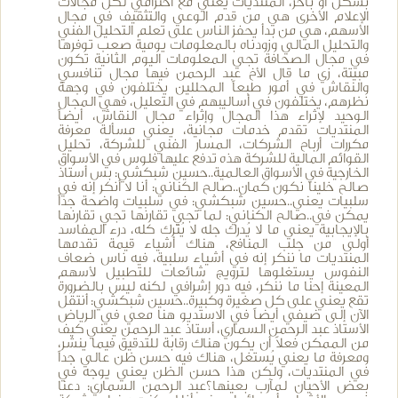
بشكل أو بآخر، المنتديات يعني مع احترامي لكل مجالات
الإعلام الأخرى هي من قدم الوعي والتثقيف في مجال
الأسهم، هي من بدأ يحفز الناس على تعلم التحليل الفني
والتحليل المالي وزودناه بالمعلومات يومية صعب توفرها
في مجال الصحافة تجي المعلومات اليوم الثانية تكون
مبيتة، زي ما قال الأخ عبد الرحمن فيها مجال تنافسي
والنقاش في أمور طبعاً المحللين يختلفون في وجهة
نظرهم، يختلفون في أساليبهم في التعليل، فهي المجال
الوحيد لإثراء هذا المجال وإثراء مجال النقاش، أيضاً
المنتديات تقدم خدمات مجانية، يعني مسألة معرفة
مكررات أرباح الشركات، المسار الفني للشركة، تحليل
القوائم المالية للشركة هذه تدفع عليها فلوس في الأسواق
الخارجية في الأسواق العالمية..حسين شبكشي: بس أستاذ
صالح خلينا نكون كمان..صالح الكناني: أنا لا أنكر إنه في
سلبيات يعني..حسين شبكشي: في سلبيات واضحة جداً
يمكن في..صالح الكناني: لما تجي تقارنها تجي تقارنها
بالإيجابية يعني ما لا يُدرك جله لا يُترك كله، درء المفاسد
أولى من جلب المنافع، هناك أشياء قيمة تقدمها
المنتديات ما ننكر إنه في أشياء سلبية، فيه ناس ضعاف
النفوس يستغلوها لترويج شائعات للتطبيل لأسهم
المعينة إحنا ما ننكر، فيه دور إشرافي لكنه ليس بالضرورة
تقع يعني على كل صغيرة وكبيرة..حسين شبكشي: أنتقل
الآن إلى ضيفي أيضاً في الاستديو هنا معي في الرياض
الأستاذ عبد الرحمن السماري، أستاذ عبد الرحمن يعني كيف
من الممكن فعلاً أن يكون هناك رقابة للتدقيق فيما ينشر،
ومعرفة ما يعني يُستغل، هناك فيه حسن ظن عالي جداً
في المنتديات، ولكن هذا حسن الظن يعني يوجه في
بعض الأحيان لمآرب بعينها؟عبد الرحمن السماري: دعنا