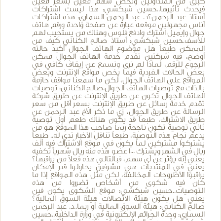
كبرى من المتداولين وتخص سهم معين بسعر معين
فيحدث تأثيرها..حسين شبكشي: هذا ليست اشتراكات
أستاذ عبد الرحمن؟د. عبد الرحمن السماري: هذه اشتراكات
أناس مجهولين موقعه عبارة عن صفحة واحدة ورقم هاتف
جوال وإيميل اشترك وادفع فلوس وهناك من يستجيب لهم
للأسف.حسين شبكشي: أستاذ صالح الكناني كيف من
الممكن طبعاً هل موضوع الهاتف الجوال أكيد حالته
أوضح، فيه شركتين تقدم خدمة الهاتف الجوال ممكن
الرجوع للرقم، لماذا لم نرى ونسمع عن إيقاف كافي في
بعض الحالات الفردية فيما يخص مواقع الإنترنت وبعض
المواقع على الهاتف الجوال، لكن ما سمعنا مواقف حازمة
بالذات مع توصيات الهاتف الجوال.صالح الكناني: توصيات
الهاتف الجوال تكون عن طريق الإنترنت عن طريق شركة
تقدم خدمة رسائل عن طريق الإنترنت بسعر أقل من سعر
الرسالة عن طريق الجوال، زي ما ذكر الأخ عبد الرحمن عن
طريق الاشتراك، طبعاً قد يكون هناك طعم أول توصية
ثاني توصية تكون ناجحة ربما صاحب هذا الموقع هو من
يدعم نجاح هذه التوصية، طبعاً تناقل الأخبار تدي له.. طبعاً
يشتركوا مشتركين لما يكون في موقع الاشتراك فيه ألف
ريال في الشهر ويشترك 1000 عضو هذه منه ريال شهرياً تكفيه
يعني إنه يؤثر عن أي سهم، فبالتالي هذه فعلاً من يراقبها؟
يعني في المنتديات هي مشرفين يحاولوا قدر الإمكان
يراقبوا الأطروحات المخالفة، لكن مثل هذه المواقع إذا ما
كان فيه شكوى من أشخاص تضرروا من هذه
التوصيات..حسين شبكشي: موقع الشكوى يكون فين
يعني هل يكون هيئة الاتصالات هيئة السوق المالية؟
صالح الكناني: هيئة السوق المالية أو ربما..د. عبد الرحمن
السماري: وحدة الجرائم الإلكترونية في وزارة الداخلية..حسين