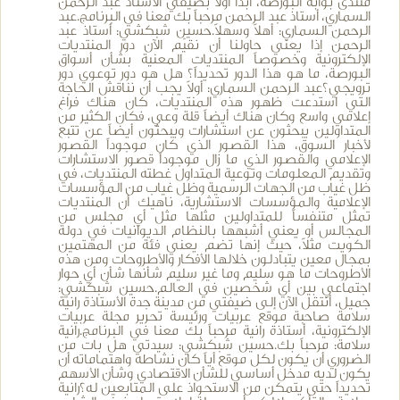
منتدى بوابة البورصة، أبدأ أولاً بضيفي الأستاذ عبد الرحمن
السماري، أستاذ عبد الرحمن مرحباً بك معنا في البرنامج.عبد
الرحمن السماري: أهلاً وسهلاً.حسين شبكشي: أستاذ عبد
الرحمن إذا يعني حاولنا أن نقيّم الآن دور المنتديات
الإلكترونية وخصوصاً المنتديات المعنية بشأن أسواق
البورصة، ما هو هذا الدور تحديداً؟ هل هو دور توعوي دور
ترويجي؟عبد الرحمن السماري: أولاً يجب أن نناقش الحاجة
التي استدعت ظهور هذه المنتديات، كان هناك فراغ
إعلامي واسع وكان هناك أيضاً قلة وعي، فكان الكثير من
المتداولين يبحثون عن استشارات ويبحثون أيضاً عن تتبع
لأخبار السوق، هذا القصور الذي كان موجوداً القصور
الإعلامي والقصور الذي ما زال موجوداً قصور الاستشارات
وتقديم المعلومات وتوعية المتداول غطته المنتديات، في
ظل غياب من الجهات الرسمية وظل غياب من المؤسسات
الإعلامية والمؤسسات الاستشارية، ناهيك أن المنتديات
تمثل متنفساً للمتداولين مثلها مثل أي مجلس من
المجالس أو يعني أشبهها بالنظام الديوانيات في دولة
الكويت مثلاً، حيث إنها تضم يعني فئة من المهتمين
بمجال معين يتبادلون خلالها الأفكار والأطروحات ومن هذه
الأطروحات ما هو سليم وما غير سليم شأنها شأن أي حوار
اجتماعي بين أي شخصين في العالم.حسين شبكشي:
جميل، أنتقل الآن إلى ضيفتي من مدينة جدة الأستاذة رانية
سلامة صاحبة موقع عربيات ورئيسة تحرير مجلة عربيات
الإلكترونية، أستاذة رانية مرحباً بك معنا في البرنامج.رانية
سلامة: مرحباً بك.حسين شبكشي: سيدتي هل بات من
الضروري أن يكون لكل موقع أياً كان نشاطه واهتماماته أن
يكون لديه مدخل أساسي للشأن الاقتصادي وشأن الأسهم
تحديداً حتى يتمكن من الاستحواذ على المتابعين له؟رانية