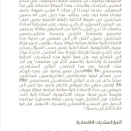
أسميناها توصيات نت وضعنا شعارنا التوصيات هي الناتج
العلمي للدراسات والأبحاث، وهذا الموقع للحفاظ على هذا
المفهوم، بعدها لوجدنا أن هناك 11 منتدى شبيهة باسم
منتدانا فقط حرف واحد يختلف، هذا دليل على أنه..حسين
شبكشي: في طريقة الكتابة باللغة اللاتينية يعني نعم؟
عبد الرحمن السماري: لأن الذي يشرف على منتدياتنا أساتذة
جامعات أنا لدي اثنين دكاترة من المشرفين وثلاثة يحملون
ماجستير ومستشار قانوني وخمسة محللين.حسين
شبكشي: جميل، أنتقل الآن إلى ضيفتي من مدينة جدة
الأستاذة رانية سلامة صاحبة موقع عربيات ورئيس تحرير مجلة
عربيات الإلكترونية، أستاذة رانية يعني حسب السؤال يمكن
ما رح تأخدي فرصة للإجابة عليه إلا بعد الفاصل، لكن أدعوك
إلى التفكير فيه، هل فعلاً أضرار هذه المنتديات الحالية
الاقتصادية والخاصة بالأسهم أكثر من منافعها؟ ورح آخذ
منك الإجابة بعد هذا الفاصل، أعزائي المشاهدين
ومستمعي mbc fmفاصل قصير ونعود من بعده إليكم
نحن معكم ابقوا معنا.[فاصل إعلاني]حسين شبكشي:
مرحباً بكم من جديد أعزائي المشاهدين ومستمعي mbc
fm، أواصل حواري مع ضيوفي الكرام وأعود مرة أخرى إلى
ضيفتي من جدة الأستاذة رانية سلامة صاحبة موقع عربيات
ورئيسة تحرير مجلة عربيات الإلكترونية، أستاذة رانية كنت
سألتك قبل الفاصل فيما يخص منافع ومساوئ موضوع
الدخول في المنتدى الاقتصادي ومنتديات الأسهم، هل فيه
فائدة أكثر من خسارة؟
أضرار المنتديات الاقتصادية