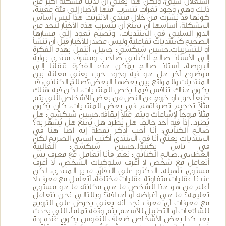
استغلال سيئ، ولكن هذا يعني أن لدينا مشكلة أكبر من
ذلك وهي وجود ثغرات تتسرب منها الأخبار إلى فئة معينة،
كونها قد نشرت من خلال منتدى الانترنت هذا ليس أساس
المشكلة، أساسها أن نمنع أن يتسرب هذه الأخبار لنحد من
الدور السلبي في المنتديات، وتصبح تعود إلى مسارها
الصحيح كمنتديات تفاعلية وليس مصدر للأخبار قبل أن تنشأ
أو للتسريبات.حسين شبكشي: جميل، أنتقل بهذه الفكرة
إلى الأستاذ صالح الكناني صاحب ومشرف منتدى بوابة
البورصة، أستاذ صالح يمكن هذه الفكرة تنقلنا إلى
موضوع آخر هل هو فيه وجود حرب يعني معلنة بين
المنتديات والمواقع بين بعضها البعض؟صالح الكناني: قد
يكون هناك تنافس فيما يخص المنتديات، لكن فيه هناك
طبعاً حرب أو خروج عن النص من بعض الأشخاص اللي يتم
مثلاً تحجيم تصرفاتهم في بعض المنتديات، كأن يكون
مثلاً مروجاً لإشاعات ويتم مثلاً إيقافه.حسين شبكشي: هل
يُطرد.. إذا فيه أحد خالف هل يُطرد هل يُمنع هل يُشهّر به؟
صالح الكناني: أنا أحب أذكر نقطة إنه احنا هنا في
المنتديات يعني أنا في المنتدى أكتب اسمي الصريح لكن
في ناس يكتبوا..حسين شبكشي: الغالبية
العظمى..صالح الكناني: نعم فأنا أتعامل مع معرف بس
أتعامل مع شخص لا أعرف سلوكيات الشخص، لا أعرف
مستوى تأهيله، الدكتور علي الدقاق مدير المنتدى، لكن
عندنا عقليات متفاوتة عقليات مختلفة، أتعامل مع معرف لا
أعلم من هو هذا الشخص ما هي مكانته ما هو مستوى
تعليمه؟ ما هي أغراضه أو أهدافه؟ وبالتالي نحن نتعامل
مع معرفات أي معرف نجد أنه يعني يحرص على الترويج
للشائعات أو التطبيل للأسهم يتم وقفه تماماً، اللي يحدث
بعد كدا بعض الأشخاص ضعاف النفوس يكون عنده ردة