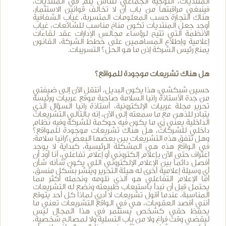
المنتديات، التوجيه الجماعي للناس يتم في المنتديات،
فينبغي مراقبتها من باب أن لا تخالف قوانين الاستثمار،
هناك التجارة حسب المعلومات المتسربة، غياب الشفافية
أوجد جعل المنتديات تكون مناخ مناسب للشائعات، غياب
الأنظمة التي تتيح لرؤساء مجالس الإدارات عقد لقاءات
إعلامية وإطلاع المساهمين على خطط الشركة، القانون
يمنع رئيس الشركة إذن ما هو الحل؟ التسريبات.
هل هناك تشريعات موجودة للمواقع؟
حسين شبكشي: هذا يكون البديل، أنتقل الآن إلى ضيفتي
من جدة الأستاذة رانيا السلامة صاحبة موقع عربيات ورئيسة
تحرير مجلة عربيات الإلكترونية، أستاذة رانيا السؤال الذي
يتبادر للذهن مع ما سمعته إلى الآن، إنه بالتالي التشريعات
الداخلية يعني زي ما يكون فيه حوكمة للشركة وفيه نظام
داخلي للشركات، هل هناك تشريعات موجودة للمواقع؟
وهل تتفق هذه التشريعات بين بعضها البعض؟رانيا سلامة:
في الواقع هذه هي المشكلة الرئيسية، كبداية لا يوجد
اعتراف حتى الآن بإعلام إلكتروني أو إعلام تفاعلي، أنا أود أن
أفصل دائماً بين الإعلام الإلكتروني اللي يكون شأنه شأن
أي وسيلة إعلامية أخرى له هيئة التحرير وينشر بشكل منسق،
أما الإعلام التفاعلي هو الذي نلومه ونحمله أكثر مما
يحتمل قبل أن نبدأ باستيعاب طبيعته ونضع له التشريعات
المناسبة، عندما أقول تشريعات لا أدري لماذا كل أحد يتوقع
أنني أقصد العقوبات، هي في الواقع التشريعات تعني ما
يحفظ حقي كشخص يستثمر في هذا المجال ليس
ليقضي وقت فراغ ولا من باب التسلية ولا لمصالح شخصية،