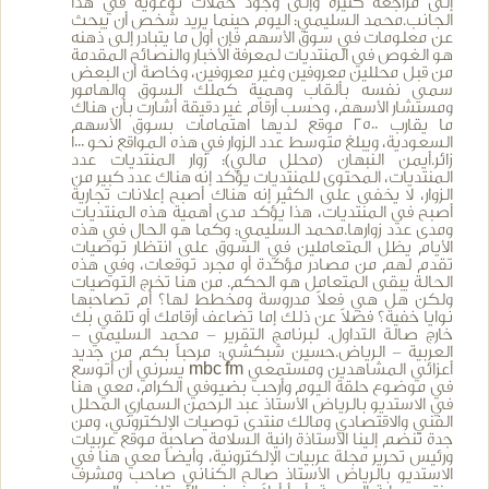
إلى مراجعة كثيرة وإلى وجود حملات توعوية في هذا
الجانب.محمد السليمي: اليوم حينما يريد شخص أن يبحث
عن معلومات في سوق الأسهم فإن أول ما يتبادر إلى ذهنه
هو الغوص في المنتديات لمعرفة الأخبار والنصائح المقدمة
من قبل محللين معروفين وغير معروفين، وخاصة أن البعض
سمى نفسه بألقاب وهمية كملك السوق والهامور
ومستشار الأسهم، وحسب أرقام غير دقيقة أشارت بأن هناك
ما يقارب 2500 موقع لديها اهتمامات بسوق الأسهم
السعودية، ويبلغ متوسط عدد الزوار في هذه المواقع نحو 1000
زائر.أيمن النبهان (محلل مالي): زوار المنتديات عدد
المنتديات، المحتوى للمنتديات يؤكد إنه هناك عدد كبير من
الزوار، لا يخفى على الكثير إنه هناك أصبح إعلانات تجارية
أصبح في المنتديات، هذا يؤكد مدى أهمية هذه المنتديات
ومدى عدد زوارها.محمد السليمي: وكما هو الحال في هذه
الأيام يظل المتعاملين في السوق على انتظار توصيات
تقدم لهم من مصادر مؤكدة أو مجرد توقعات، وفي هذه
الحالة يبقى المتعامل هو الحكم. من هنا تخرج التوصيات
ولكن هل هي فعلاً مدروسة ومخطط لها؟ أم تصاحبها
نوايا خفية؟ فضلاً عن ذلك إما تضاعف أرقامك أو تلقي بك
خارج صالة التداول. لبرنامج التقرير - محمد السليمي -
العربية - الرياض.حسين شبكشي: مرحباً بكم من جديد
أعزائي المشاهدين ومستمعي mbc fm يسرني أن أتوسع
في موضوع حلقة اليوم وأرحب بضيوفي الكرام، معي هنا
في الاستديو بالرياض الأستاذ عبد الرحمن السماري المحلل
الفني والاقتصادي ومالك منتدى توصيات الإلكتروني، ومن
جدة تنضم إلينا الأستاذة رانية السلامة صاحبة موقع عربيات
ورئيس تحرير مجلة عربيات الإلكترونية، وأيضاً معي هنا في
الاستديو بالرياض الأستاذ صالح الكناني صاحب ومشرف