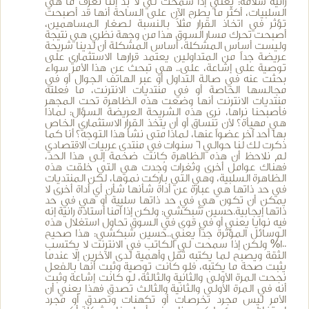
رانية سلامة: يعني إذا سمحت لي لا بد إننا نعرف ما هي
السلبيات، أكثر ما يطرح الآن على الساحة أنها قد أصبحت
تؤثر في اتخاذ القرار مثلاً بالنسبة لصغار المساهمين،
أصبحت تحرك مسار السوق هذا من وجهة نظري هي نتيجة
وليست أساس المشكلة، أساس المشكلة أن لدينا شريحة
عريضة جداً من المتداولين يعتمد قرارها الاستثماري على
توصية على إشاعة، على.. هي تبحث عن هذا الأمر سواء
بحثت عنه في صالة التداول أو عبر الهاتف الجوال أو في
مجالسها الخاصة أو في منتديات الانترنت، ما فعلته
منتديات الانترنت أنها وضعت هذه الظاهرة تحت المجهر
فأصبحنا نراها، نرى هذه الشريحة العريضة السؤال: لماذا
هي مهيأة؟ لأن تنساق أو أن يتخذ القرار الاستثماري الخاص
بها أحد آخر عضواً عنها، لماذا متى نشأ هذا التوجه؟ أنا كما
ذكرت لك لنا حوالي 6 سنوات في منتدى عربيات الاقتصادي
لم نلاحظ أن هذه الظاهرة كانت ضخمة إلى هذا الحد،
فهناك عوامل أخرى وثغرات وُجدت هي التي خلقت هذه
الظاهرة السلبية، وهي التي باركت نموها، لكن المنتديات
في حد ذاتها هي عبارة عن أداة شأنها شأن أي أداة أخرى لا
يمكن أن تكون هي في حد ذاتها سلبية أو هي في حد
ذاتها إيجابية.حسين شبكشي: ولكن إذا آمنا أستاذة رانية إنه
فيه نوايا يعني أو في قوى في السوق تحاول استغلال هذه
الوسائل المؤثرة جداً يعني..حسين شبكشي: هذا صحيح
100% ولكن إذا سمحت لي الكاتب في الانترنت لا يكتسب
الثقة ويصبح لما يكتبه ثقل وأهمية لدى الآخرين إلا عندما
يثبت صحة ما يكتبه، فلو كانت توصية وثبت أنها بالفعل
نجحت المرة الأولى والثانية والثالثة، لو كانت إشاعة وثبت
أنه في المرة الأولى والثانية والثالث تصدق فهذا يعني أن
الأمر ليس مجرد تخرصات أو تكهنات وتصدق أو مجرد