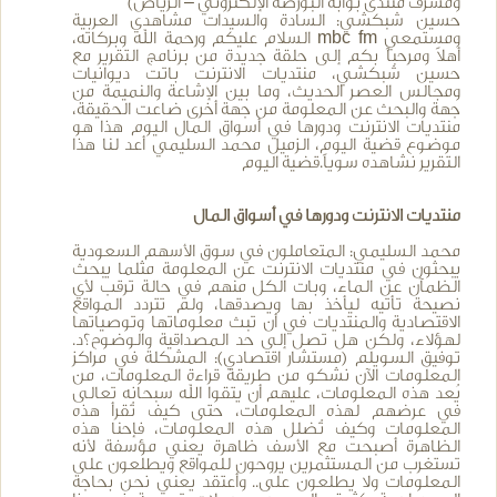
ومشرف منتدى بوابة البورصة الإلكتروني – الرياض)
حسين شبكشي: السادة والسيدات مشاهدي العربية
ومستمعي mbc fm السلام عليكم ورحمة الله وبركاته،
أهلاً ومرحباً بكم إلى حلقة جديدة من برنامج التقرير مع
حسين شبكشي، منتديات الانترنت باتت ديوانيات
ومجالس العصر الحديث، وما بين الإشاعة والنميمة من
جهة والبحث عن المعلومة من جهة أخرى ضاعت الحقيقة،
منتديات الانترنت ودورها في أسواق المال اليوم هذا هو
موضوع قضية اليوم، الزميل محمد السليمي أعد لنا هذا
التقرير نشاهده سوياً.قضية اليوم
منتديات الانترنت ودورها في أسواق المال
محمد السليمي: المتعاملون في سوق الأسهم السعودية
يبحثون في منتديات الانترنت عن المعلومة مثلما يبحث
الظمآن عن الماء، وبات الكل منهم في حالة ترقب لأي
نصيحة تأتيه ليأخذ بها ويصدقها، ولم تتردد المواقع
الاقتصادية والمنتديات في أن تبث معلوماتها وتوصياتها
لهؤلاء، ولكن هل تصل إلى حد المصداقية والوضوح؟د.
توفيق السويلم (مستشار اقتصادي): المشكلة في مراكز
المعلومات الآن نشكو من طريقة قراءة المعلومات، من
يُعد هذه المعلومات، عليهم أن يتقوا الله سبحانه تعالى
في عرضهم لهذه المعلومات، حتى كيف تُقرأ هذه
المعلومات وكيف تُضلل هذه المعلومات، فإحنا هذه
الظاهرة أصبحت مع الأسف ظاهرة يعني مؤسفة لأنه
تستغرب من المستثمرين يروحون للمواقع ويطلعون على
المعلومات ولا يطلعون على.. وأعتقد يعني نحن بحاجة