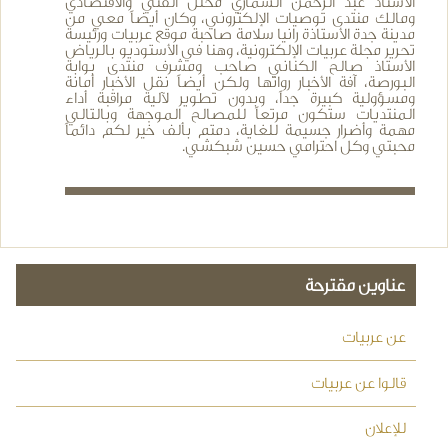
الأستاذ عبد الرحمن السماري محلل الفني والاقتصادي
ومالك منتدى توصيات الإلكتروني، وكان أيضاً معي من
مدينة جدة الأستاذة رانيا سلامة صاحبة موقع عربيات ورئيسة
تحرير مجلة عربيات الإلكترونية، وهنا في الأستوديو بالرياض
الأستاذ صالح الكناني صاحب ومشرف منتدى بوابة
البورصة، آفة الأخبار رواتها ولكن أيضاً نقل الأخبار أمانة
ومسؤولية كبيرة جداً، وبدون تطوير لآلية مراقبة أداء
المنتديات ستكون مرتعاً للمصالح الموجهة وبالتالي
مهمة وأضرار جسيمة للغاية، دمتم بألف خير لكم دائماً
محبتي وكل احترامي حسين شبكشي.
عناوين مقترحة
عن عربيات
قالوا عن عربيات
للإعلان