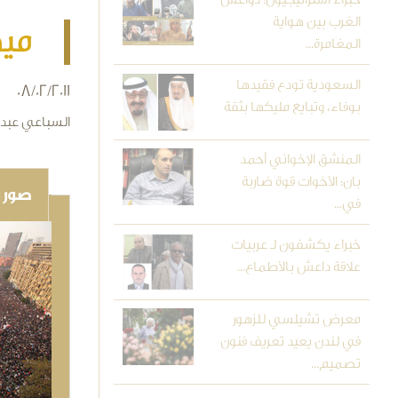
الغرب بين هواية
ميد
المغامرة...
السعودية تودع فقيدها
08/02/2011
بوفاء، وتبايع مليكها بثقة
السباعي عبد 
المنشق الإخواني أحمد
بان: الأخوات قوة ضاربة
صور و
في...
خبراء يكشفون لـ عربيات
علاقة داعش بالأطماع...
معرض تشيلسي للزهور
في لندن يعيد تعريف فنون
تصميم...