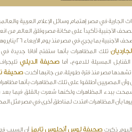
داث الجارية في مصر إهتمام وسائل الإعلام العربية والعالم
ف الأجنبية تأكيداً على مكانة مصر وقلق العالم من انعك
ية بما يجري في مصر منذ يوم الأربعاء 26 يناير وهو اليوم الذي تلى مظاهرات الغضب ولقد وصفت
جارديان
تلك المظاهرات بأنها ستفتح أفاقا جديدة في
صحيفة الديلي
القنابل المسيلة للدموع، أما
تليجراف 
صحيفة ني
تشهدها مصر منذ فترة طويلة. من جانبها أكدت
 وأن المصريين أطلقوا على تلك المظاهرات بأنها مظاهر
محت ببدء المظاهرات ولكنها شعرت بالقلق فيما بعد و
رها بأن المظاهرات امتدت لمناطق أخرى في مصر مثل المح
صحيفة لوس أنجلوس تايمز
ليوم ذكرت
أن السبب في 