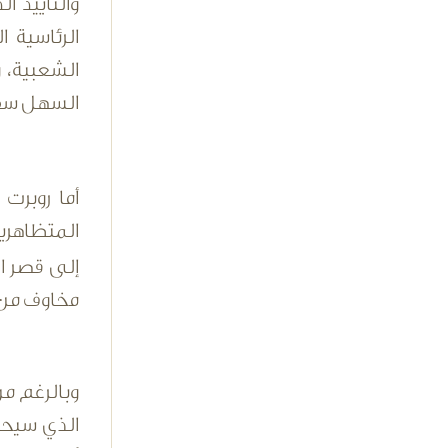
والتأييد 
الرئاسية 
الشعبية، و
السهل سق
أما روبر
المتظاهرين
إلى قصر ا
مخاوف من 
وبالرغم من
الذي سيحكم