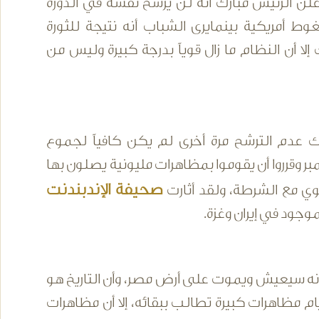
لن الرئيس مبارك أنه لن يرشح نفسه في الدورة
وط أمريكية بينمايرى الشباب أنه نتيجة للثورة
إلا أن النظام ما زال قوياً بدرجة كبيرة وليس من
ك عدم الترشح مرة أخرى لم يكن كافياً لجموع
بر وقرروا أن يقوموا بمظاهرات مليونية يصلون بها
صحيفة الإندبندنت
ي مع الشرطة، ولقد أثارت
جود في إيران وغزة.
أنه سيعيش ويموت على أرض مصر، وأن التاريخ هو
 مظاهرات كبيرة تطالب ببقائه، إلا أن مظاهرات