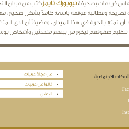
نيويورك تايمز
ماس فريدمات بصحيفة
كتب من ميدان التح
 تصريحه ومطالبه موقعه باسمه كاملاً بشكل صحيح، معت
د أن تمتع بالحرية في هذا الميدان، ومضيفاً أن لدى الم
 تنظيم صفوفهم ليخرج من بينهم متحدثين وأشخاص بوسعهم
عن مجلة عربيات
لشبكات الاجتماعية
قالوا عن عربيات
Fac
للإعلان
T
Ins