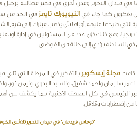
تها في ميدان التحرير ومدن أخرى في مصر مطالبه برحيل 
النيويورك تايمز
 يفكرون كما جاء في
في الحد من سل
ة التي طرحها عليهم أوباما بأن يذهب مبارك إلى شرم ال
دريجيا، ومع ذلك فإن عدد من المسئولين في إدارة أوباما ي
 في السلطة يؤدي إلى حالة من الفوضى .
مجلة إيسكوير
 قامت
بالتفكير في المرحلة التي تلي 
 عمر سليمان وأحمد شفيق، والسيد البدوي، وأيمن نور، ول
بر الرئيسي في كل الصحف الأجنبية مما يكشف عن أهمية
 من إضطرابات وقلاقل.
"توماس فريدمان" في ميدان التحرير تلاشى الخوف