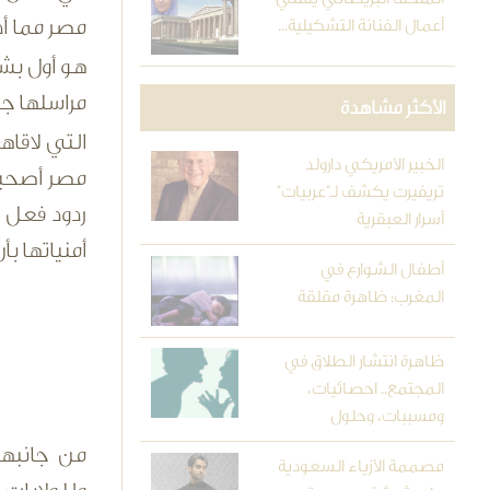
مصر مما أد
أعمال الفنانة التشكيلية...
هو أول بشا
مراسلها ج
الأكثر مشاهدة
التي لاقاه
الخبير الأمريكي دارولد
مصر أصحبت 
تريفيرت يكشف لـ"عربيات"
ردود فعل 
أسرار العبقرية
أمنياتها ب
أطفال الشوارع في
المغرب: ظاهرة مقلقة
ظاهرة انتشار الطلاق في
المجتمع.. احصائيات،
ومسببات، وحلول
من جانبه
مصممة الأزياء السعودية