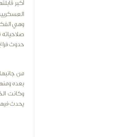
أكبر قابل
العسكريين
وهي الفكر
صلاحياته ت
حدوث فراغ
من جانبها
بعده ومنها
وكانت الخ
يحدث فيها