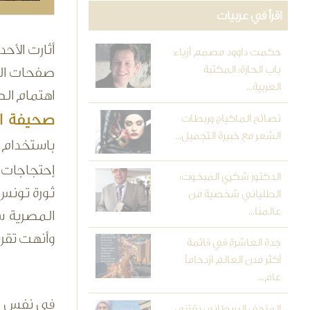
اقرأ في عربيات
أثارت الأح
حكمت داوود مصمم أزياء
باب الحارة: المكتبة
صفحات الصح
العربية...
اهتمام الصحف الأجنب
صحيفة ال
نصائح الماكياج وربطات
الشعر مع خبيرة التجميل...
باستخدام 
إحتجاجات 
الدكتور شكري المبخوت:
ثورة تونس
الطلياني شخصية من
عالمنا...
المصرية س
وأنهت تقري
جدة العاشرة في قائمة
أكثر مدن العالم ازدحاماً
عام...
في نفس ا
المتحف البريطاني يقتني