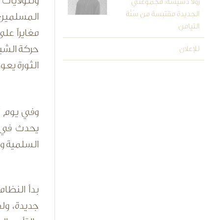
وللولايات 
رولا دشيشة: مجموعتي
الجديدة مقتبسة من سُنَّة
المسلمين،
التيامن
مغايراً عل
حركة الشبا
للإعلان
الثورة يعو
وفي يوم ا
يحدث في م
السلمية وع
بدأ النظام
جديدة، ول