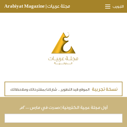
Skip to main content
مجلة عربيات | Arabiyat Magazine
التبويب
وجهات ثقافية
مدارات اقتصادية
تحقيقات وتغطيات
لقاءات حصرية
ملفات صحية
تقنيات
لايف ستايل
أول مجلة عربية الكترونية | صدرت في مارس ٢٠٠٠م
بحث
استمارة البحث