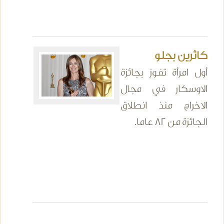
كاثرين بجلو
أول امرأة تفوز بجائزة
الاوسكار في مجال
الاخراج منذ انطلاق
الجائزة من 82 عاما.