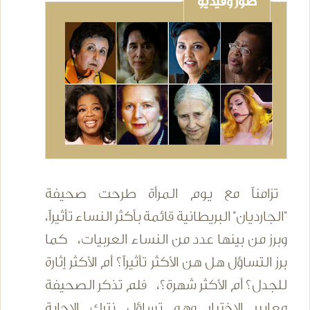
صور وفيديو
تزامناً مع يوم المرأة طرحت صحيفة
"الجارديان" البريطانية قائمة بأكثر النساء تأثيراً،
وبرز من بينها عدد من النساء العربيات، كما
برز التساؤل هل هن الأكثر تأثيراً؟ أم الأكثر إثارة
للجدل؟ أم الأكثر شهرة؟، فلم تذكر الصحيفة
معايير الإختيار وهو تساؤل نترك الإجابة