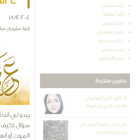
24ساعة لاتكفي!!
زينب حفني
رانية سلامة
18/12/2004
ثرثرة كيبورد
رانية سليمان سل
حنين موصلي
د. أسماء عايد
لبنى ياسين
سحر الرملاوي
عناوين مقترحة
الدكتور غازي القصيبي
والدرس الذي لن أنساه
يبدو لي أننا
في جدة.. جريمة لايجب أن
سؤال (كيف نق
تسقط بالتقادم
الموت أو أنه