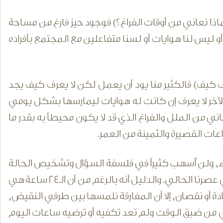
لماذا نعاني من أوقات الفراغ؟) فوجود حيز فارغ من مساحة
و لا ننام أو ليس لنا هوايات أو لسنا متفاعلين مع المجتمع بأفراده
نعرف كيف) فالكثير منا يود أن يعمل لكن لا يعرف كيف يجد
الآخر لا يعرف إن كانت له هوايات ليمارسها بشكل يومي
 من الملل والفراغ الذي قد لا يكون محيطاً به بقدر ما
عات القصيرة والثمينة من العمر.
ء, ولن أُسهب كثيراً في فلسفة السؤال وتشخيص الحالة
لكني سأبرر تأكيدي بأنها حالة لم يعد لها محل من الإعراب أو الوجود في عصرنا الحالي. والدليل أنه بالرغم من أن الـ24 ساعة هي
دة أو نقصان, إلا أن المفارقة نلمسها بين طرفي النقيض,
ي من ضيق الوقت ولم تعد تكفيه أو ترضيه ساعات اليوم