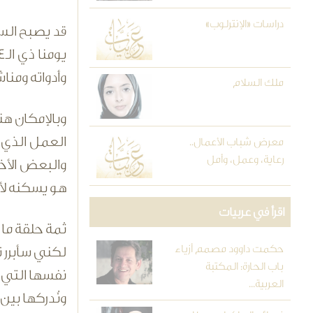
دراسات «الإنترلوب»
قد يصبح السؤ
وأدواته ومنا
ملك السلام
وبالإمكان هن
العمل الذي ي
معرض شباب الأعمال..
رعاية، وعمل، وأمل
والبعض الأخي
هو يسكنه لأن
اقرأ في عربيات
ثمة حلقة ما
حكمت داوود مصمم أزياء
باب الحارة: المكتبة
نفسها التي ت
العربية...
ونُدركها بي