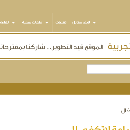
لايف ستايل
تقنيات
ملفات صحية
لقاءا
غال