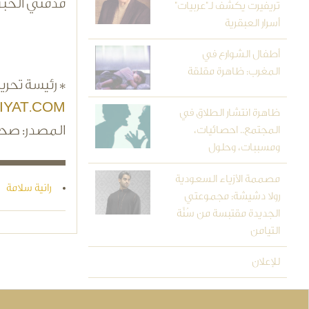
مدمني الحبوب المنوم
تريفيرت يكشف لـ"عربيات"
أسرار العبقرية
أطفال الشوارع في
المغرب: ظاهرة مقلقة
* رئيسة تحرير
IYAT.COM
ظاهرة انتشار الطلاق في
المصدر: صح
المجتمع.. احصائيات،
ومسببات، وحلول
مصممة الأزياء السعودية
رانية سلامة
رولا دشيشة: مجموعتي
الجديدة مقتبسة من سُنَّة
التيامن
للإعلان