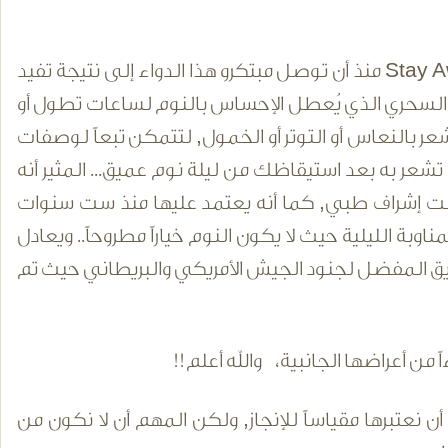
حيث بدأت تبرز في الغرب ظاهرة الاعتماد على ما يُسمى بأقراص Stay Awake منذ أن توصل مبتكرو هذا الدواء إلى نتيجة تفيد
الحل السحري الذي يُعطل الإحساس بالنوم لساعات تطول أو
ر بالنعاس أو التوتر أو الخمول, لتتمكن تبعاً لوصفات
40 ساعة بنفس النشاط الذي تشعر به بعد استيقاظك من ليلة نوم عميق... المثير أنه
ها تحت إشراف طبي, كما أنه يعتمد عليها منذ ست سنوات
وبة الليلية حيث لا يكون النوم خياراً مطروحاً.. ويعادل
أنها أصبحت الصديق المفضل لجنود الجيش الأمريكي والبريطاني حيث تم
 من أعراضها الجانبية، والله أعلم!!
 نعتبرها مقياساً للإنجاز, ولكن المهم أن لا نكون من