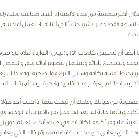
ال أكثر منطقية في هذه الألفية إذا أعدنا صياغته وقلنا: (
يومنا ذي الـ24 ساعة فقط لاغير, يشير حتماً إلى أننا إما لا نعمل أ
شطه.
ا أيضاً أن نستبدل كلمات (لا) و(ليس) الواردة أعلاه بـ(لا 
حبه ويستمتع بأدائه وينشغل بتطوير أدائه فيه, والبعض 
ر يحيط نفسه بكافة وسائل الترفيه والصحبة, ومع ذلك يعاني
ه ببساطة لم يعرف بعد ماذا يريد ولا كيف يستثمر تلك السا
 مفقودة من حياتك وعليك أن تبحث عنها إذا كنت أحد هؤلا
عيشها يومياً كافة الكائنات في جميع أنحاء العالم دون زيا
ن هذا الذي يعاني من ساعات فائضة مهدرة وذاك الذي يعان