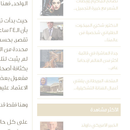
نصائح الماكياج وربطات
الواحد, فهنا 
الشعر مع خبيرة التجميل...
الدكتور شكري المبخوت:
بأن ا
الطلياني شخصية من
تقصر, بحسب ا
عالمنا...
جدة العاشرة في قائمة
لم يثبت لتلك
أكثر مدن العالم ازدحاماً
عام...
بكثافة أصحاب
المتحف البريطاني يقتني
الاعتماد علي
أعمال الفنانة التشكيلية...
وهنا فقط قد 
الأكثر مشاهدة
على كل حال ل
الخبير الأمريكي دارولد