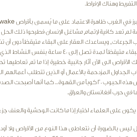
التفريط وهناك الإفراط.
لـ24 ساعة لم تعد كافية لإتمام مشاغل الإنسان فطرحوا ذلك 
لجرعات, ويساعدك العقار على البقاء متيقظاً دون أن تشع
محددة من البقاء متيقظاً لمدة تصل إلى 
 الأقراص الى الآن آثار جانبية خطيرة إذا ما تم تعاطي
 الجداول المزدحمة بالأعمال أو الذين تتطلب أعمالهم المنا
مفعول بعض هذه الحبوب 20 كوباً من القهوة... كما 
ها في حرب أفغانستان والعراق.
يكون على العلماء اختبار إذا ما كانت الوحشية والعنف جزءاً
يس بالضرورة أن نتعاطى هذا النوع من الأقراص ولا أود أن