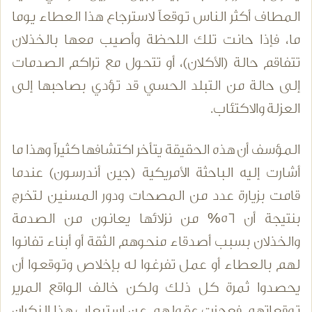
المطاف أكثر الناس توقعاً لاسترجاع هذا العطاء يوما
ما، فإذا حانت تلك اللحظة وأصيب معها بالخذلان
تتفاقم حالة (الأكلان)، أو تتحول مع تراكم الصدمات
إلى حالة من التبلد الحسي قد تؤدي بصاحبها إلى
العزلة والاكتئاب.
المؤسف أن هذه الحقيقة يتأخر اكتشافها كثيراً وهذا ما
أشارت إليه الباحثة الأمريكية (جين أندرسون) عندما
قامت بزيارة عدد من المصحات ودور المسنين لتخرج
بنتيجة أن 56% من نزلائها يعانون من الصدمة
والخذلان بسبب أصدقاء منحوهم الثقة أو أبناء تفانوا
لهم بالعطاء أو عمل تفرغوا له بإخلاص وتوقعوا أن
يحصدوا ثمرة كل ذلك ولكن خالف الواقع المرير
توقعاتهم فعجزت عقولهم عن استيعاب هذا النكران