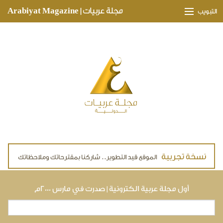
Skip to main content
مجلة عربيات | Arabiyat Magazine
التبويب
وجهات ثقافية
مدارات اقتصادية
تحقيقات وتغطيات
لقاءات حصرية
ملفات صحية
تقنيات
لايف ستايل
أول مجلة عربية الكترونية | صدرت في مارس ٢٠٠٠م
بحث
استمارة البحث