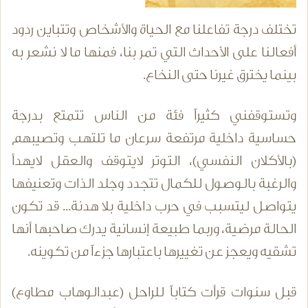
تختلف درجة تفاعلنا مع الحياة والأشخاص وتتباين ردود
أفعالنا على الأحداث التي تمر بنا، فمنها ما لا نشعر به
بينما يخترق غيرنا حتى النخاع.
وتستوقفني كثيراً فئة من الناس تتمتع بدرجة
حساسية داخلية مرتفعة سرعان ما تلتهب وتصيبهم
(بالأكلان النفسي)، التوتر لايتوقف والعقل لايهدأ
والرغبة بالوصول للكمال تتجدد وجلد الذات وتعنيفها
يتواصل ليتسبب في حرب داخلية بلا هدنة... قد تكون
الحالة مرضية، وربما طبيعة إنسانية يدرك صاحبها أنها
تشقيه ويعجز عن تغييرها باعتبارها جزءاً من تكوينه.
قبل سنوات قرأت كتاباً للراحل (عبدالوهاب مطاوع)