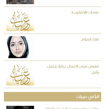
دراسات «الإنترلوب»
ملك السلام
معرض شباب الأعمال.. رعاية، وعمل،
وأمل
اقرأ في عربيات
حكمت داوود مصمم أزياء باب الحارة: