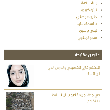
رانية سلامة
ثرثرة كيبورد
حنين موصلي
د. أسماء عايد
لبنى ياسين
سحر الرملاوي
عناوين مقترحة
الدكتور غازي القصيبي والدرس الذي
لن أنساه
في جدة.. جريمة لايجب أن تسقط
بالتقادم