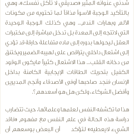
شدني عنوانه المثير «صديقي لا تأكل نفسك»، وهي
بالتأكيد الوجبة الأسوأ مذاقاً لما تحتويه من مكونات
الألم وبهارات الندم... وهي كذلك الوجبة الوحيدة
التي لاتتجه إلى المعدة بل تدخل مباشرة إلى مختبرات
العقل ليحولها بدوره إلى ماده متفاعلة حارقة قد تؤدي
إلى اشتعال داخلي يتراقص على لهيبه الضمير ويختنق
من دخانه القلب... هذا الاشتعال كثيراً مايكون الوقود
الكفيل بتحريك الطاقات الإيجابية الكامنة بداخل
الإنسان فنجد صاحبها أوفى الأصدقاء وأنجح المديرين
وأفضل الشركاء، ولكن هل هو أسعدهم؟.
هذا ما تكشفه النفس لعلمها وعلمائها، حيث تتضارب
دراسة هذه الحالة في علم النفس مع مفهوم «فاقد
الشيء لايعطيه» لتؤكد أن البعض بوسعهم أن