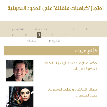
احتجاز "كراهيات منفلتة" على الحدود البحرينية
لصفحات
3
2
…
▸ السابقة
▸▸ الأولى
4
5
6
7
8
9
10
الأخيرة ◂◂
التالية ◂
…
اقرأ في عربيات
حكمت داوود مصمم أزياء باب الحارة:
المكتبة العربية...
نصائح الماكياج وربطات الشعر مع
خبيرة التجميل...