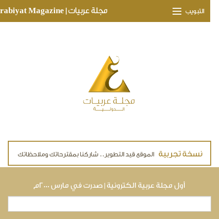
Skip to main conte
مجلة عربيات | Arabiyat Magazine
التبويب
وجهات ثقافية
مدارات اقتصادية
تحقيقات وتغطيات
لقاءات حصرية
ملفات صحية
تقنيات
لايف ستايل
أول مجلة عربية الكترونية | صدرت في مارس ٢٠٠٠م
بحث
استمارة البحث