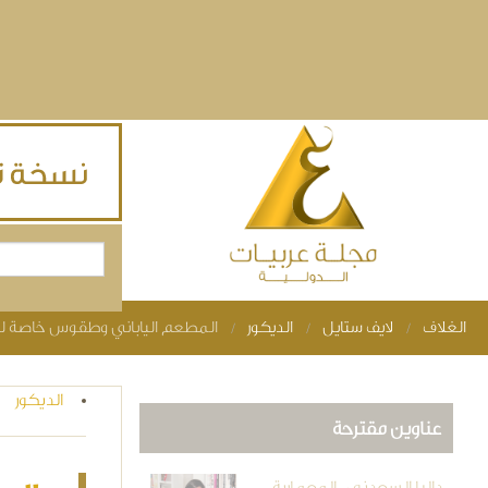
Skip to main content
بحث
استمارة البحث
الغلاف
لايف ستايل
الديكور
المطعم الياباني وطقوس خاصة ل
You are here
الديكور
عناوين مقترحة
داليا السعدني.. المعمارية