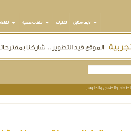
لايف ستايل
تقنيات
ملفات صحية
لقاءا
لطعام والطهي والجلوس