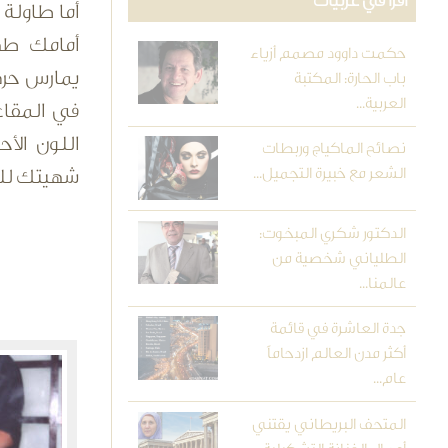
اقرأ في عربيات
أما طاولة 
أمامك طه
حكمت داوود مصمم أزياء
يمارس حركا
باب الحارة: المكتبة
العربية...
في المقاع
اللون الأح
نصائح الماكياج وربطات
الشعر مع خبيرة التجميل...
شهيتك لل
الدكتور شكري المبخوت:
الطلياني شخصية من
عالمنا...
جدة العاشرة في قائمة
أكثر مدن العالم ازدحاماً
عام...
المتحف البريطاني يقتني