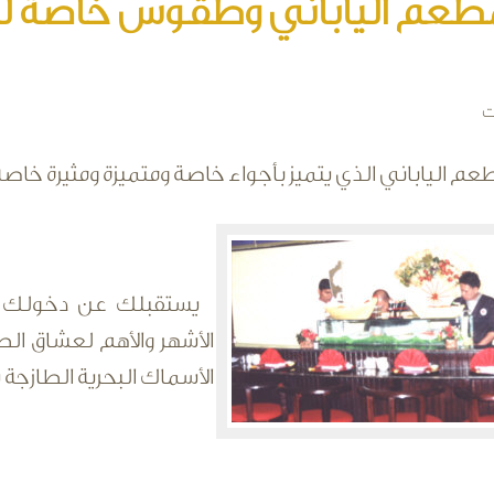
مطعم الياباني وطقوس خاصة ل
ت
عم الياباني الذي يتميز بأجواء خاصة ومتميزة ومثيرة خا
يستقبلك عن دخولك لل
الأشهر والأهم لعشاق الط
الأسماك البحرية الطازجة