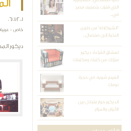
ال
التي قفزت بتصنيف مصر
في...
06/01/2001
"الشوكلاته" من حلوى
خاص - عربيا
النخبة إلى صلصال...
ديكور المط
لعشاق القراءة، ديكور
منزلك من كتبك ومكتبتك
الفينج شويه، في حجرة
نومك
الديكور حوار متبادل بين
الألوان والمزاج