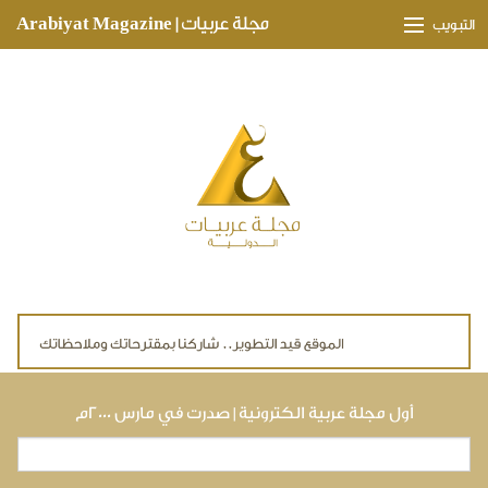
Skip to main content
مجلة عربيات | Arabiyat Magazine
التبويب
وجهات ثقافية
مدارات اقتصادية
تحقيقات وتغطيات
لقاءات حصرية
ملفات صحية
تقنيات
لايف ستايل
أول مجلة عربية الكترونية | صدرت في مارس ٢٠٠٠م
بحث
استمارة البحث