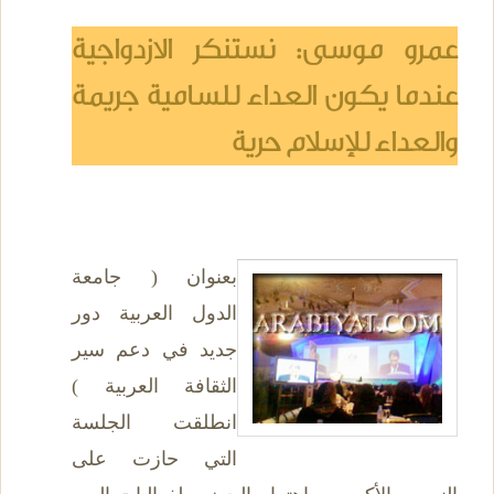
عمرو موسى: نستنكر الازدواجية
عندما يكون العداء للسامية جريمة
والعداء للإسلام حرية
بعنوان ( جامعة
الدول العربية دور
جديد في دعم سير
الثقافة العربية )
انطلقت الجلسة
التي حازت على