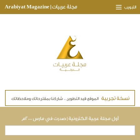
Skip to main content
مجلة عربيات | Arabiyat Magazine
التبويب
وجهات ثقافية
مدارات اقتصادية
تحقيقات وتغطيات
لقاءات حصرية
ملفات صحية
تقنيات
لايف ستايل
أول مجلة عربية الكترونية | صدرت في مارس ٢٠٠٠م
بحث
استمارة البحث