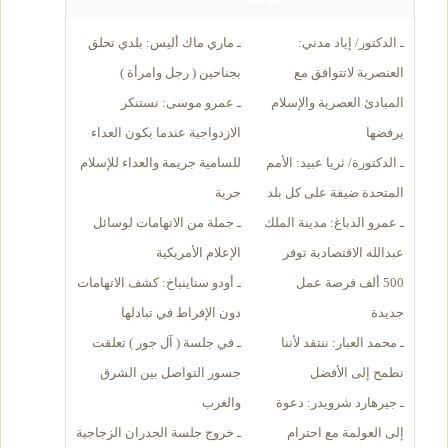
ـ
الدكتور
/
إياد مدني:
ـ
ماري ماك أليس: بلدي تحلق
العنصرية لاتتوافق مع
بجناحين ( رجل وامرأة )
المبادئ العصرية والإسلام
ـ
عمرو موسى: نستنكر
يرفضها
الازدواجية عندما يكون العداء
ـ
الدكتورة/ ثريا عبيد: الأمم
للسامية جريمة والعداء للإسلام
المتحدة ضيفة على كل بلد
حرية
ـ
عمرو الدباغ: مدينة الملك
ـ
جملة من الاتهامات لوسائل
عبدالله الاقتصادية توفر
الإعلام الأمريكية
500 ألف فرصة عمل
ـ
أودو ستاينباخ: كشف الاتهامات
جديدة
دون الإفراط في تبادلها
ـ
محمد العبار: ننتقد لأننا
ـ
في جلسة ( آل جور ) تعلقت
نطمح إلى الأفضل
جسور التواصل بين الشرق
ـ
جيرهارد شرويدر: دعوة
والغرب
إلى العولمة مع احترام
ـ
خروج جلسة الجدران الزجاجية