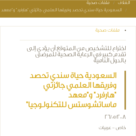
الغلاف
ملفات صحية
You are here
السعودية حياة سندي تحصد وفريقها العلمي جائزتي "هارفرد" و"معه
ملفات صحية
اختراع للتشخيص من المتوقع أن يؤدي إلى
تقدم كبير في الرعاية الصحية للمرضى
بالدول النامية
السعودية حياة سندي تحصد
وفريقها العلمي جائزتي
"هارفرد" و"معهد
ماساتشوستس للتكنولوجيا"
26/05/2008
خاص - عربيات