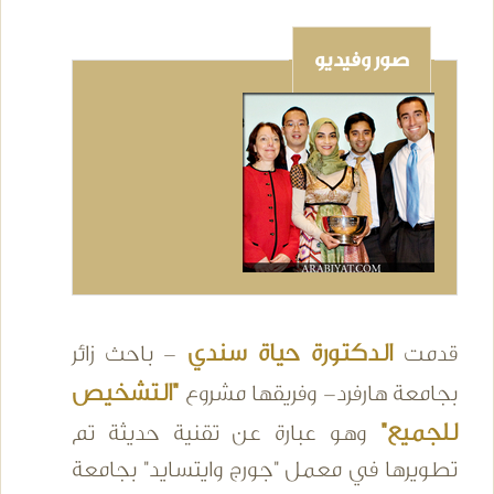
صور وفيديو
الدكتورة حياة سندي
قدمت
- باحث زائر
"التشخيص
بجامعة هارفرد- وفريقها مشروع
للجميع"
وهو عبارة عن تقنية حديثة تم
تطويرها في معمل "جورج وايتسايد" بجامعة