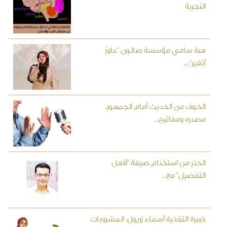
التجربة
هبة سامي مؤسسة صالون "عاوز
أتغير":...
الخوف من الحديث أمام الجمهور،
مصدره ومفاتيح...
الحذر من استخدام صيغة "أفعل
التفضيل" مع...
خبيرة التغذية أسماء زريول: المشروبات