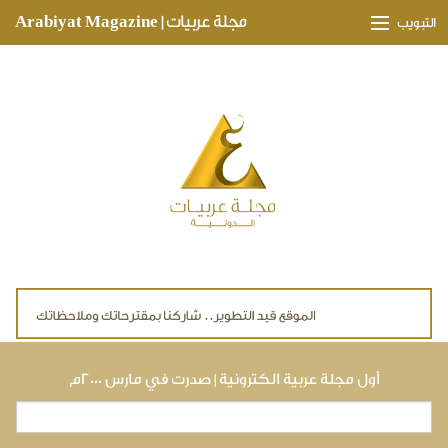
Skip to main content
مجلة عربيات | Arabiyat Magazine
التبويب
وجهات ثقافية
مدارات اقتصادية
تحقيقات وتغطيات
لقاءات حصرية
ملفات صحية
تقنيات
لايف ستايل
أول مجلة عربية الكترونية | صدرت في مارس ٢٠٠٠م
بحث
استمارة البحث