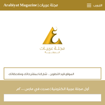
Skip to main content
مجلة عربيات | Arabiyat Magazine
التبويب
وجهات ثقافية
مدارات اقتصادية
تحقيقات وتغطيات
لقاءات حصرية
ملفات صحية
تقنيات
لايف ستايل
أول مجلة عربية الكترونية | صدرت في مارس ٢٠٠٠م
بحث
استمارة البحث