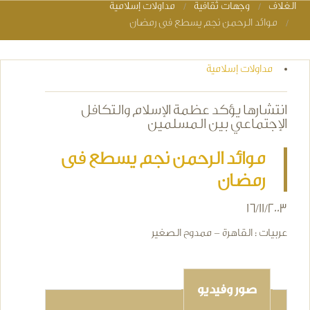
الغلاف
وجهات ثقافية
مداولات إسلامية
You are here
موائد الرحمن نجم يسطع فى رمضان
مداولات إسلامية
انتشارها يؤكد عظمة الإسلام والتكافل
الإجتماعي بين المسلمين
موائد الرحمن نجم يسطع فى
رمضان
16/11/2003
عربيات : القاهرة - ممدوح الصغير
صور وفيديو