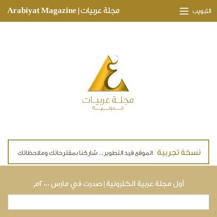
Skip to main content
مجلة عربيات | Arabiyat Magazine
التبويب
وجهات ثقافية
مدارات اقتصادية
تحقيقات وتغطيات
لقاءات حصرية
ملفات صحية
تقنيات
لايف ستايل
أول مجلة عربية الكترونية | صدرت في مارس ٢٠٠٠م
بحث
استمارة البحث