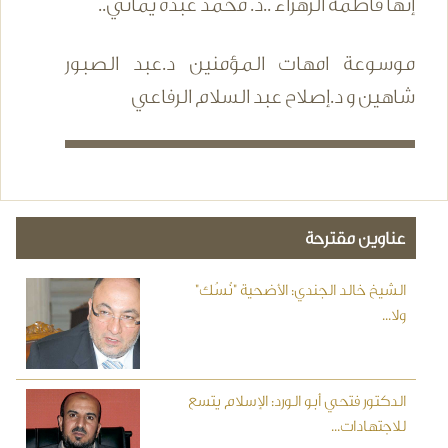
إنها فاطمة الزهراء ..د. محمد عبده يماني..
موسوعة امهات المؤمنين د.عبد الصبور
شاهين و د.إصلاح عبد السلام الرفاعي
عناوين مقترحة
الشيخ خالد الجندي: الأضحية "نُسُك"
ولا...
الدكتور فتحي أبو الورد: الإسلام يتسع
للاجتهادات...