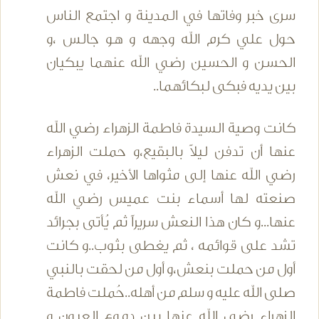
سرى خبر وفاتها في المدينة و اجتمع الناس
حول علي كرم الله وجهه و هو جالس ،و
الحسن و الحسين رضي الله عنهما يبكيان
بين يديه فبكى لبكائهما..
كانت وصية السيدة فاطمة الزهراء رضي الله
عنها أن تدفن ليلاً بالبقيع،و حملت الزهراء
رضي الله عنها إلى مثواها الأخير، في نعش
صنعته لها أسماء بنت عميس رضي الله
عنها...و كان هذا النعش سريراً ثم يُأتى بجرائد
تشد على قوائمه ، ثم يغطى بثوب..و كانت
أول من حملت بنعش،و أول من لحقت بالنبي
صلى الله عليه و سلم من أهله..حُملت فاطمة
الزهراء رضي الله عنها بين دموع العيون و