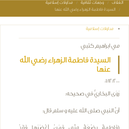
الغلاف
وجهات ثقافية
مداولات إسلامية
You are here
السيدة فاطمة الزهراء رضي الله عنها
مداولات إسلامية
مي ابراهيم كتبي
السيدة فاطمة الزهراء رضي الله
عنها
01/12/2000
رَوَى البخاريُّ في صحيحه:
أنَّ النبي صلى الله عليه و سلم قال:
(فَاطِمةُ بِضْعَةٌ مِنِّي فَمَنْ أغْضَبَها فَقَدْ