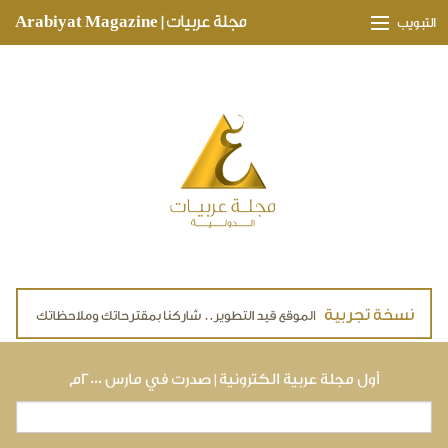
Skip to main content
مجلة عربيات | Arabiyat Magazine
التبويب
وجهات ثقافية
مدارات اقتصادية
تحقيقات وتغطيات
لقاءات حصرية
ملفات صحية
تقنيات
لايف ستايل
أول مجلة عربية الكترونية | صدرت في مارس ٢٠٠٠م
بحث
استمارة البحث