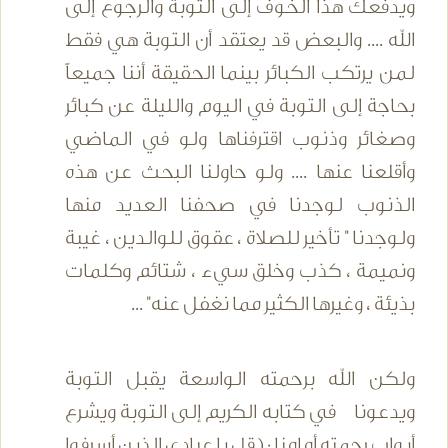
ويدفعك هذا الخوف إلى التوبة والرجوع إلى
الله .... والبعض قد يعتقد أن التوبة هي فقط
لمن يرتكب الكبائر بينما الحقيقة أننا جميعاً
بحاجة إلى التوبة في اليوم والليلة عن كبائر
وصغائر وذنوب اقترفناها ولو في الماضي
وأقلعنا عنها .... ولو حاولنا البحث عن هذه
الذنوب لوجدنا في صحفنا العديد منها
ولوجدنا " تأخير للصلاة ، عقوق للوالدين ، غيبة
ونميمة ، كذب وخلق سيء ، شتائم وكلمات
بذيئة ، وغيرها الكثير مما نغفل عنه" ...
ولكن الله برحمته الواسعة يقبل التوبة
ويدعونا في كتابه الكريم إلى التوبة ويشرع
أبواب رحمته أمامنا : ( قل يا عبادي الذين أسرفوا