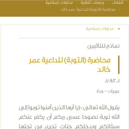
الغلاف
وجهات ثقافية
مداولات إسلامية
You are here
محاضرة (التوبة) للداعية عمر خالد
مداولات إسلامية
نماذج للتائبين
محاضرة (التوبة) للداعية عمر
خالد
01/09/2001
عربيات - جدة
يقول الله تعالى : (يا أيها الذين آمنوا توبوا إلى
الله توبة نصوحا عسى ربكم أن يكفر عنكم
سيئاتكم ويدخلكم جنات تجري من تحتها