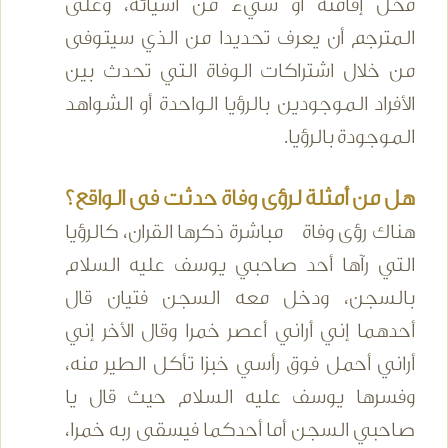
محل إقامته أو شيء من أشيائه، وعلى
المترجم أن يعرف تحديدا من الذي سيتوفى
من خلال اشتراكات الوفاة التي تحدث بين
الأفراد الموجودين بالرؤيا الواحدة أو الشواهد
الموجودة بالرؤيا.
هل من أمثلة لرؤى وفاة حدثت فى الواقع؟
هناك رؤى وفاة مباشرة ذكرها القران، كالرؤيا
التي رآها أحد صاحبي يوسف عليه السلام
بالسجن، ودخل معه السجن فتيان قال
أحدهما إني أراني أعصر خمرا وقال الأخر إني
أراني أحمل فوق رأسي خبزا تأكل الطير منه،
وفسرها يوسف عليه السلام حيث قال يا
صاحبي السجن أما أحدكما فيسقى ربه خمرا،