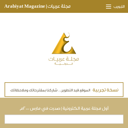
Skip to main content
مجلة عربيات | Arabiyat Magazine
التبويب
وجهات ثقافية
مدارات اقتصادية
تحقيقات وتغطيات
لقاءات حصرية
ملفات صحية
تقنيات
لايف ستايل
أول مجلة عربية الكترونية | صدرت في مارس ٢٠٠٠م
بحث
استمارة البحث