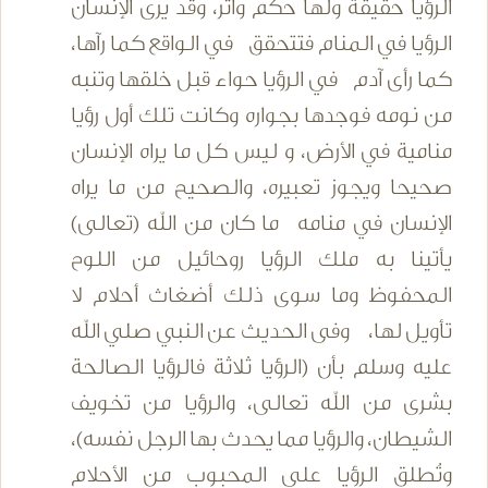
الرؤيا حقيقة ولها حكم وأثر، وقد يرى الإنسان
الرؤيا في المنام فتتحقق في الواقع كما رآها،
كما رأى آدم في الرؤيا حواء قبل خلقها وتنبه
من نومه فوجدها بجواره وكانت تلك أول رؤيا
منامية في الأرض، و ليس كل ما يراه الإنسان
صحيحا ويجوز تعبيره، والصحيح من ما يراه
الإنسان في منامه ما كان من الله (تعالى)
يأتينا به ملك الرؤيا روحائيل من اللوح
المحفوظ وما سوى ذلك أضغاث أحلام لا
تأويل لها، وفى الحديث عن النبي صلي الله
عليه وسلم بأن (الرؤيا ثلاثة فالرؤيا الصالحة
بشرى من الله تعالى، والرؤيا من تخويف
الشيطان، والرؤيا مما يحدث بها الرجل نفسه)،
وتُطلق الرؤيا على المحبوب من الأحلام