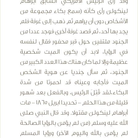
وقد رأى الرئيس الأمريكي السابق أبراهام
لينكولن رأى كأنه (سمع بكاء مجموعة من
الأشخاص دون أن يراهم ثم ذهب إلى غرفة فلم
يجد بها أحد، ثم قصد غرفة أخرى فوجد عددا من
الجنود ملتفين حول قبر محفور فقال لنفسه
في الرؤيا، لابد أن يكون الميت شخصية
عظيمة وإلا لما كان هناك هذا العدد الكبير من
الجنود، ثم سأل جنديا عن هوية الشخص
الميت فأجابه وعيناه قد احمرتا من شدة
البكاء،لقد قُتِلَ الرئيس، وبالفعل بعد شهور
قليلة من هذا الحلم - تحديدا ابريل 1865 - مات
أبراهام لينكولن مقتولا. وقد قال النبي صلى
الله عليه وسلم (من لم يؤمن بالرؤيا الصالحة
لم يؤمن بالله واليوم الآخر) ورؤيا المسلم