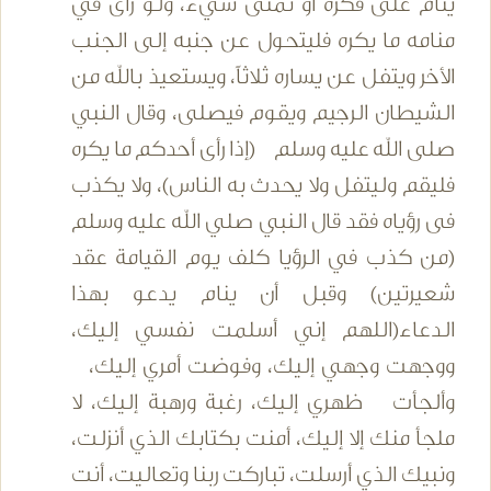
ينام على فكرة أو تمنى شيء، ولو رأى في
منامه ما يكره فليتحول عن جنبه إلى الجنب
الأخر ويتفل عن يساره ثلاثاً، ويستعيذ بالله من
الشيطان الرجيم ويقوم فيصلى، وقال النبي
صلى الله عليه وسلم (إذا رأى أحدكم ما يكره
فليقم وليتفل ولا يحدث به الناس)، ولا يكذب
فى رؤياه فقد قال النبي صلي الله عليه وسلم
(من كذب في الرؤيا كلف يوم القيامة عقد
شعيرتين) وقبل أن ينام يدعو بهذا
الدعاء(اللهم إني أسلمت نفسي إليك،
ووجهت وجهي إليك، وفوضت أمري إليك،
وألجأت ظهري إليك، رغبة ورهبة إليك، لا
ملجأ منك إلا إليك، أمنت بكتابك الذي أنزلت،
ونبيك الذي أرسلت، تباركت ربنا وتعاليت، أنت