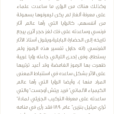
وكذلك هناك من الرؤى ما ساعدت علماء
على معرفة ألغاز لم يكن ليعرفوها بسهولة
من أنفسهم، كالرؤيا التي رآها عالم أثار
فرنسي وساعدته على فك لغز حجر أثرى يرجع
تاريخه إلى الحضارة البابلية،ويقول أستاذ الآثار
الفرنسي (انه حاول تفسير هذه الرموز ولم
يستطع، وفى إحدى الليالي جاءته رؤيا غريبة
ظهرت بها الرموز الغامضة وقد أعيد ترتيبها
على الأثر بشكل ساعده في استنباط المعنى
المراد منها )، وأيضا الرؤيا التي رآها عالم
الكيمياء الألماني" فريد ريتش أوجست" والتي
ساعدته على معرفة التركيب الجزيئي لمادة"
ثراي ميثيل بنزين" عام 1890 فقد رأى في منامه