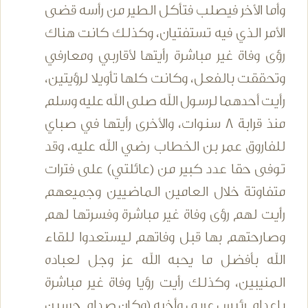
وأما الأخر فيصلب فتأكل الطير من رأسه قضى
الأمر الذي فيه تستفتيان، وكذلك كانت هناك
رؤى وفاة غير مباشرة رأيتها لأقاربي ومعارفي
وتحققت بالفعل، وكانت كلها تأويلا لرؤيتين،
رأيت أحدهما لرسول الله صلى الله عليه وسلم
منذ قرابة 8 سنوات، والأخرى رأيتها في صباي
للفاروق عمر بن الخطاب رضي الله عليه، وقد
توفى حقا عدد كبير من (عائلتي) على فترات
متفاوتة خلال العامين الماضيين وجميعهم
رأيت لهم رؤى وفاة غير مباشرة وفسرتها لهم
وصارحتهم بها قبل وفاتهم ليستعدوا للقاء
الله بأفضل ما يحبه الله عز وجل لعباده
المنيبين، وكذلك رأيت رؤيا وفاة غير مباشرة
بإعدام رئيس عربي وأخيه (وكان صدام حسين