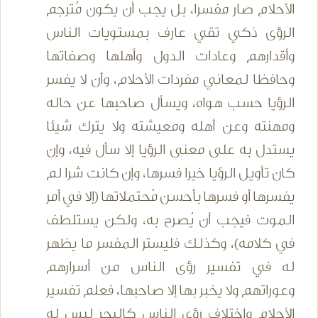
الأحلام صار مفسرا، بل يجب أن يكون مُترجم
الرؤى ذكي تقي عارف بمستويات الناس
وأقدارهم وعادات الدول وأهلها وصفاتها
وحافظا لمعاني مفردات الأحلام، وأن لا يفسر
الرؤيا حسب هواه، ويسأل صاحبها عن حاله
ومهنته وعن أهله ومعيشته ولا يترك شيئا
يستدل به على معنى الرؤيا إلا سأل فيه، وإن
كان تأويل الرؤيا خيرا فسرها، وإن كانت شرا لم
يفسرها أو فسرها بأحسن مُحتملاتها (إلا في أمر
الموت فيجب أن يُصرح به، ولكن يستلطف
في كلامه)، وكذلك فليستر المفسر ما يظهر
له في تفسير رؤى الناس من أسرارهم
وعوراتهم ولا يخبر بها إلا صاحبها، فعلم تفسير
الأحلام واختلاف رؤى الناس كالبحر ليس له