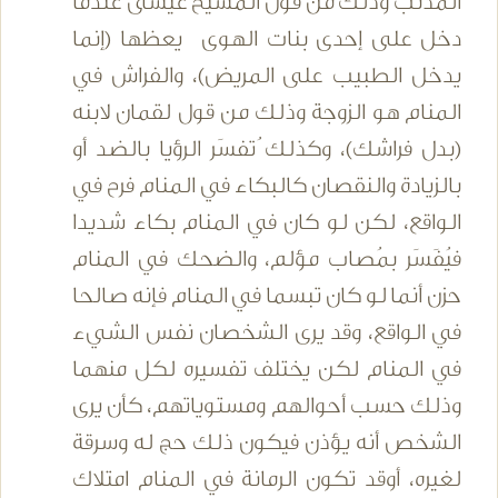
المذنب وذلك من قول المسيح عيسى عندما
دخل على إحدى بنات الهوى يعظها (إنما
يدخل الطبيب على المريض)، والفراش في
المنام هو الزوجة وذلك من قول لقمان لابنه
(بدل فراشك)، وكذلك ُتفسَر الرؤيا بالضد أو
بالزيادة والنقصان كالبكاء في المنام فرح في
الواقع، لكن لو كان في المنام بكاء شديدا
فيُفَسَر بمُصاب مؤلم، والضحك في المنام
حزن أنما لو كان تبسما في المنام فإنه صالحا
في الواقع، وقد يرى الشخصان نفس الشيء
في المنام لكن يختلف تفسيره لكل منهما
وذلك حسب أحوالهم ومستوياتهم، كأن يرى
الشخص أنه يؤذن فيكون ذلك حج له وسرقة
لغيره، أوقد تكون الرمانة في المنام امتلاك