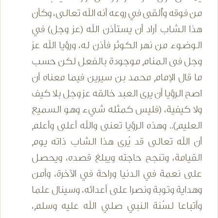
من فوقه وأُلقى في روعه أنه الله تعالى، وكأن
هذا الشاب أراد أن يستأذن الله (عز وجل) في
الوضوء من نهر الكوثر فأذن له، ورؤيا الله عز
وجل فى المنام موجودة بالفعل لكن حسب
ما قال الإمام محمد بن سيرين فيما معناه أن
اصح الرؤيا أن يرى العبد خالقه عز وجل بلا كيف
ولا كيفية، (فليس كمثله شيء وهو السميع
العليم).. وهذه الرؤيا تعنى والله أعلى وأعلم
أن الله تعالى قد يُرى هذا الشاب ذاته يوم
القيامة، وتنجح حاجته ويبلغ قصده، ويحصل
على نعمة في الدنيا وراحة في الآخرة، وأمن
وهداية وتوبة ونصرا على أعدائه، وسينال علما
وأتباعا لسُنة النبي صلي الله عليه وسلم،