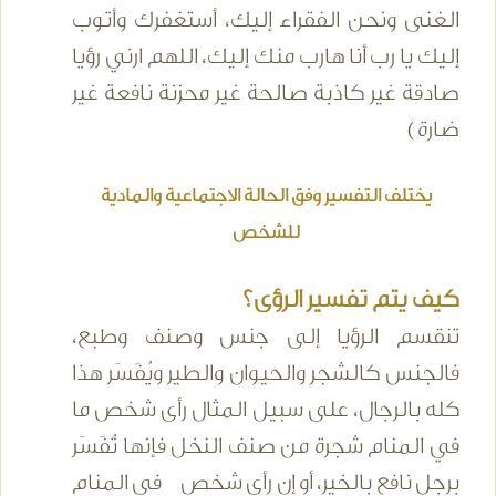
الغنى ونحن الفقراء إليك، أستغفرك وأتوب
إليك يا رب أنا هارب منك إليك، اللهم ارني رؤيا
صادقة غير كاذبة صالحة غير محزنة نافعة غير
ضارة )
يختلف التفسير وفق الحالة الاجتماعية والمادية
للشخص
كيف يتم تفسير الرؤى؟
تنقسم الرؤيا إلى جنس وصنف وطبع،
فالجنس كالشجر والحيوان والطير ويُفَسَر هذا
كله بالرجال، على سبيل المثال رأى شخص ما
في المنام شجرة من صنف النخل فإنها تُفَسَر
برجل نافع بالخير، أو إن رأى شخص في المنام