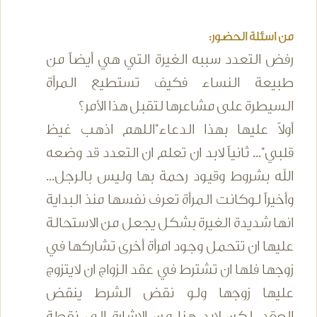
من اسئلة الحضور:
رفض التعدد سببه الغيرة التي هي أيضاً من
طبيعة النساء فكيف تستطيع المرأة
السيطرة على مشاعرها لتقبل هذا الأمر؟
أولاً عليها بهذا الدعاء"اللهم اذهب غيظ
قلبي"... ثانياً لابد ان تعلم ان التعدد قد وضعه
الله بشروط وقيود رحمة بها وليس بالرجل...
وأخيراً لوكانت المرأة تعرف نفسها منذ البداية
انها شديدة الغيرة بشكل يجعل من الاستحالة
عليها ان تتحمل وجود امرأة أخرى تشاركها في
زوجها فلها ان تشترط في عقد الزواج ان لايتزوج
عليها زوجها ولو نقض الشرط ينقض
العقد...لكن لابد هنا من الإشارة إلى نقطة