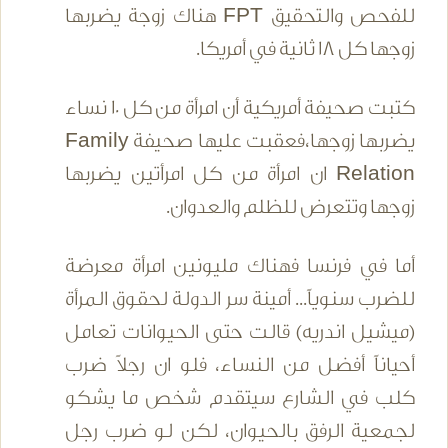
للفحص والتحقيق FPT هناك زوجة يضربها
زوجها كل 18 ثانية في أمريكا.
كتبت صحيفة أمريكية أن امرأة من كل 10 نساء
يضربها زوجها،فعقبت عليها صحيفة Family
Relation ان امرأة من كل امرأتين يضربها
زوجها وتتعرض للظلم والعدوان.
أما في فرنسا فهناك مليونين امرأة معرضة
للضرب سنوياً... أمينة سر الدولة لحقوق المرأة
(ميشيل اندريه) قالت حتى الحيوانات تعامل
أحياناً أفضل من النساء، فلو ان رجلاً ضرب
كلب في الشارع سيتقدم شخص ما يشكو
لجمعية الرفق بالحيوان، لكن لو ضرب رجل