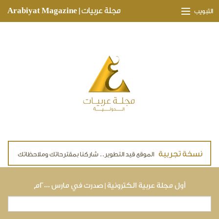
Skip to main content
مجلة عربيات | Arabiyat Magazine
التبويب
وجهات ثقافية
مدارات اقتصادية
تحقيقات وتغطيات
لقاءات حصرية
ملفات صحية
تقنيات
لايف ستايل
أول مجلة عربية الكترونية | صدرت في مارس ٢٠٠٠م
بحث
استمارة البحث