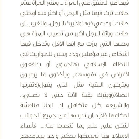
فيها هو المنفق على المرأة.... ومنح المرأة عشر
حالات ترث فيها مثل الرجل أو اكثر منه أوحتى
حالات ترث هي فيها ولا يرث الرجل.. والغريب ان
حالات وراثة الرجل اكبر من نصيب المرأة هي
وحدها التي برزت مع انها الأقل وتدخل فيها
اشخاص غير مؤهلين ولا دارسين للمواريث في
النظام الإسلامي يهاجمون أو يدافعون
لأغراض في نفوسهم ويأخذون ما يرغبون
ويتركون البقية مثل الذي يقول(لاتقربوا
الصلاة)ويترك بقية الآية حتى لا يصلي...
والشريعة كل متكامل اذا اردنا مناقشة
احكامها فلابد ان ندرسها من جميع الجوانب
لنكن على علم بما نتحدث عنه.... فأعداء
الاسلام هنا تمسكوا بحكم واحد يساعدهم