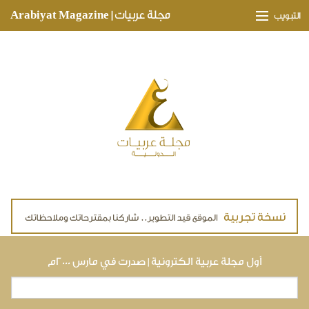
Skip to main content
مجلة عربيات | Arabiyat Magazine
التبويب
وجهات ثقافية
مدارات اقتصادية
تحقيقات وتغطيات
لقاءات حصرية
ملفات صحية
تقنيات
لايف ستايل
أول مجلة عربية الكترونية | صدرت في مارس ٢٠٠٠م
بحث
استمارة البحث