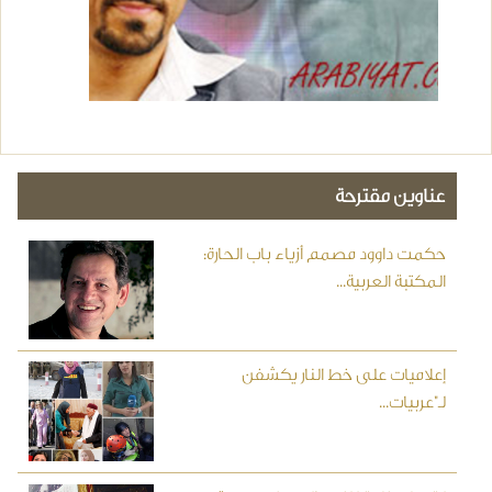
عناوين مقترحة
حكمت داوود مصمم أزياء باب الحارة:
المكتبة العربية...
إعلاميات على خط النار يكشفن
لـ"عربيات...