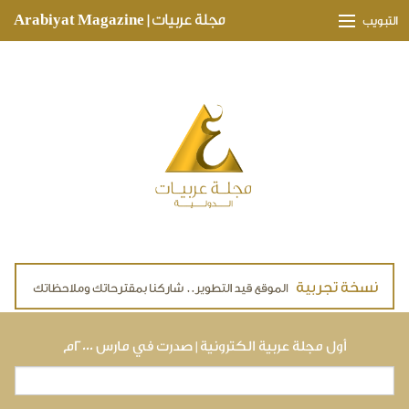
Skip to main content
مجلة عربيات | Arabiyat Magazine
التبويب
وجهات ثقافية
مدارات اقتصادية
تحقيقات وتغطيات
لقاءات حصرية
ملفات صحية
تقنيات
لايف ستايل
أول مجلة عربية الكترونية | صدرت في مارس ٢٠٠٠م
بحث
استمارة البحث