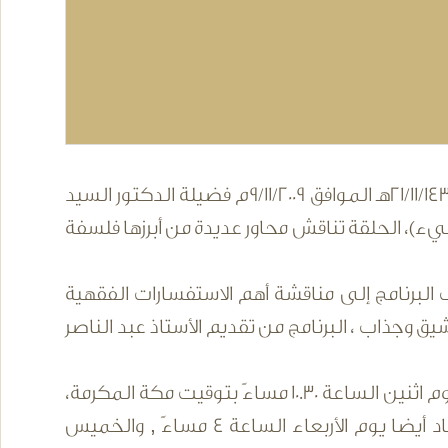
في حلقة بعنوان (التكافل الاجتماعي)، يطل علينا مساء غد الاثنين 21/11/1430هـ الموافق 9/11/2009م فضيلة الدكتور السيد
 يضيء)، الحلقة تناقش محاور عديدة من أبرزها فلسفة
ف البرنامج إلى مناقشة أهم الاستفسارات الفقهية
 وجذاب ، البرنامج من تقديم الأستاذ عبد الناصر
يبث البرنامج عبر قناة اقرأ الفضائية على الهواء مباشرة أسبوعياً كل يوم اثنين الساعة 10.30 مساءً بتوقيت مكة المكرمة،
ويعاد عرضه يوم الثلاثاء الساعة 3:00 صباحا والساعة 2:30 ظهراً ،ويعاد أيضا يوم الأربعاء الساعة 4 مساءً , والخميس