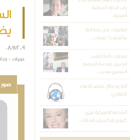
باب الحارة: المكتبة
الس
العربية...
يض
إعلاميات على خط النار
يكشفن لـ"عربيات...
08/11/2009
لقطات نادرة للزمن
عربيات - جدة
الجميل بعدسة المصور
المصري محمد...
صور و
الراديو مازال ينتصر للإعلام
التقليدي
الشاعرة الأمريكية تيري
كيربي إريكسون: إنجازات...