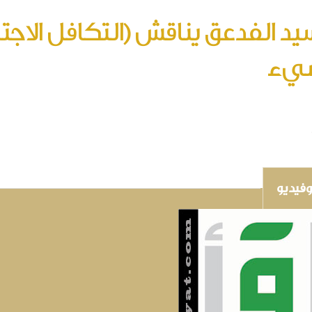
يد الفدعق يناقش (التكافل الاجت
يء
فيديو