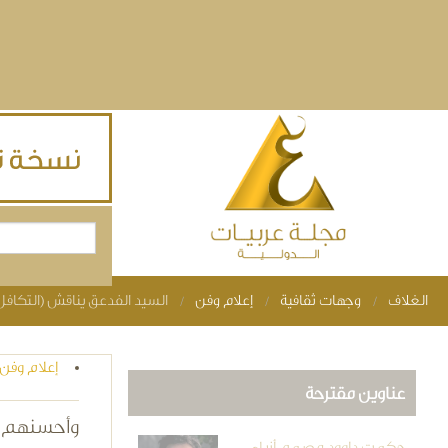
Skip to main content
بحث
استمارة البحث
الغلاف
وجهات ثقافية
إعلام وفن
السيد الفدعق يناقش (التكافل
You are here
إعلام وفن
عناوين مقترحة
وأحسنهم أخ
حكمت داوود مصمم أزياء