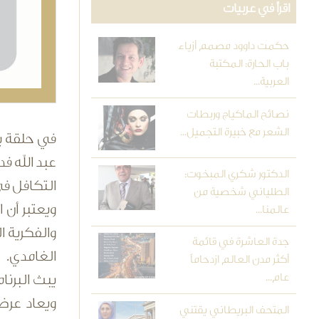
اقرأ في عربيات
حكمت داوود مصمم أزياء
باب الحارة: المكتبة
العربية...
نصائح الماكياج وربطات
الشعر مع خبيرة التجميل...
عبد الله ف
الدكتور شكري المبخوت:
التكافل في
الطلياني شخصية من
ويعتبر أن 
عالمنا...
والفكرية ا
جدة العاشرة في قائمة
الغامدي.
أكثر مدن العالم ازدحاماً
عام...
المتحف البريطاني يقتني