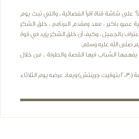
ً" على شاشة قناة اقرأ الفضائية ، والتي تبث يوم
شكر" ، حيث يتناول الداعية عمرو باكير ، معد ومقدم البرنامج ، خلق الشكر
عتراف بالجميل ، وكيف أن خلق الشكر يزيد في قوة
كريم صلى الله عليه وسلم.
 يفهمها الشباب فيها القصة والطرفة .. من خلال
البرنامج يبث أسبوعياً كل يوم اثنين الساعة 23:30 بتوقيت مكة المكرمة (20:30 بتوقيت جرينتش) ويعاد عرضه يوم الثلاثاء