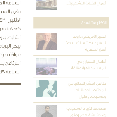
الساعة 11 صباحا.
أعمال الفنانة التشكيلية...
وفي السياق
الأكثر مشاهدة
كعلامة من 
الخبير الأمريكي دارولد
الترابط بين
تريفيرت يكشف لـ"عربيات"
يبحر البرن
أسرار العبقرية
مواقف درام
أطفال الشوارع في
المغرب: ظاهرة مقلقة
الساعة 17:30 بتوقيت مكة المكرمة.
ظاهرة انتشار الطلاق في
المجتمع.. احصائيات،
ومسببات، وحلول
مصممة الأزياء السعودية
رولا دشيشة: مجموعتي