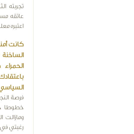
تجربته ال
عاتقه مساع
اعتبره معل
كانت أمني
الساخنة 
الحمراء
باعتقادك
السياسي 
فرصة النج
خطوطا حمر
ومازالت ا
رغبتي في ا