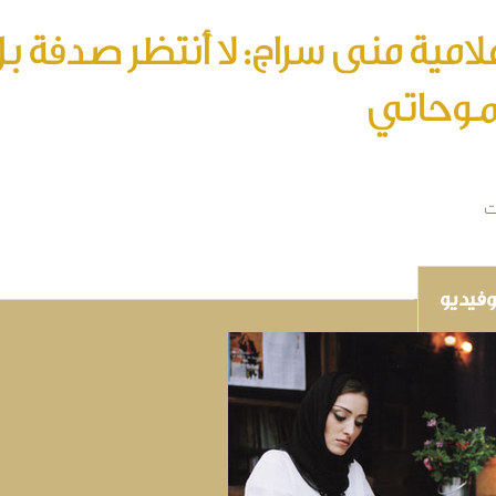
علامية منى سراج: لا أنتظر صدفة 
وحاتي
ت
فيديو