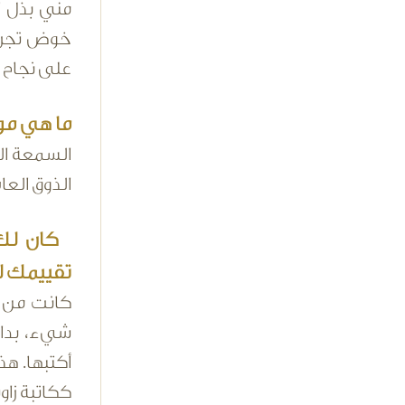
مني بذل ا
خوض تجربة
على نجاح ال
ما هي موا
السمعة الط
الذوق العا
كان لك ص
تقييمك ل
كانت من أ
شيء، بداية
أكتبها. ه
ككاتبة زاو