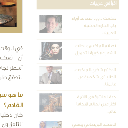
اقرأ في عربيات
حكمت داوود مصمم أزياء
باب الحارة: المكتبة
العربية...
نصائح الماكياج وربطات
في الوقت ا
الشعر مع خبيرة التجميل...
أن تعكس ا
أسطر نجاح
الدكتور شكري المبخوت:
لتحقق طمو
الطلياني شخصية من
عالمنا...
ما هو سبب
جدة العاشرة في قائمة
أكثر مدن العالم ازدحاماً
القادم؟
عام...
كان لاختيا
التلفزيون
المتحف البريطاني يقتني