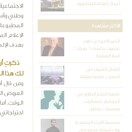
أعمال الفنانة التشكيلية...
الاجتماعية
وطني وأسرت
المطبوعة 
الأكثر مشاهدة
الإعلام ال
الخبير الأمريكي دارولد
بهدف الإلم
تريفيرت يكشف لـ"عربيات"
أسرار العبقرية
أطفال الشوارع في
لك هذا ال
المغرب: ظاهرة مقلقة
ومن قال أ
العروض ال
ظاهرة انتشار الطلاق في
المجتمع.. احصائيات،
الوقت. أما
ومسببات، وحلول
احتياجاتي 
مصممة الأزياء السعودية
رولا دشيشة: مجموعتي