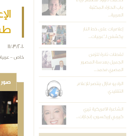
باب الحارة: المكتبة
الإ
العربية...
طم
إعلاميات على خط النار
يكشفن لـ"عربيات...
11/03/2010
لقطات نادرة للزمن
خاص - عربيا
الجميل بعدسة المصور
المصري محمد...
صور و
الراديو مازال ينتصر للإعلام
التقليدي
الشاعرة الأمريكية تيري
كيربي إريكسون: إنجازات...