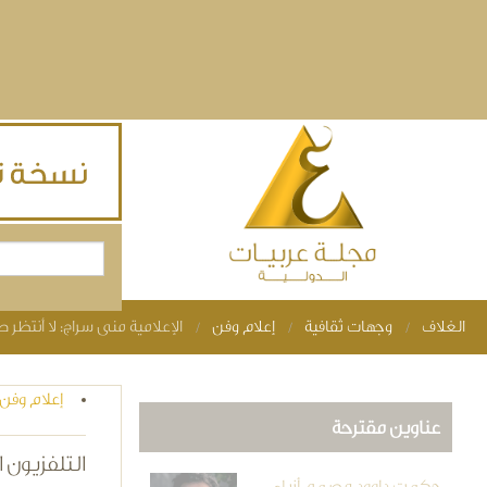
Skip to main content
بحث
استمارة البحث
الغلاف
وجهات ثقافية
إعلام وفن
الإعلامية منى سراج: لا أنتظ
You are here
إعلام وفن
عناوين مقترحة
التلفزيون 
حكمت داوود مصمم أزياء