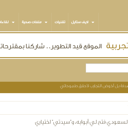
لايف ستايل
تقنيات
ملفات صحية
لقاءا
ر صدفة بل أخوض التجارب لأحقق طموحاتي
السعودي فتح لي أبوابه، و"سيدتي" اختياري