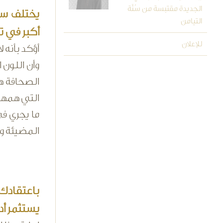
الجديدة مقتبسة من سُنَّة
يختلف سقف
التيامن
أكبر في ت
للإعلان
أؤكد بأنه 
وأن اللون 
الصحافة ه
التي همها 
ما يجري ف
المضيئة وا
باعتقادك
يستثمر أد