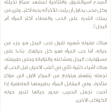
المبدع أسيرالشوق، وافتتاحية لمشهد ممتع تخيلته
وكل محب يحاول أن يثبت للآخر أنه يحبه أكثر... وترى من
يملك القدره على الحب والعطاء أكثر المرأه أم
الرجل؟.
هناك مقوله شهيره تقول (حب الرجل هو جزء من
حياته، أما حب المرأه فهو كل حياتها).. بناءا على
مسؤوليات الرجل ومشاغله والتزاماته وحتى طبيعته،
هناك أشياء كثيرة تأتي في أغلب الأحيان قبل الحب أو
تجعله يتقهقر ويتراجع من المركز الأول الى مراكز
متأخرة.. وفي المقابل المرأه بطبيعتها العاطفية إذا
أحبت تجعل الحبيب محور حياتها لتدور حوله
الكواكب الأخرى.