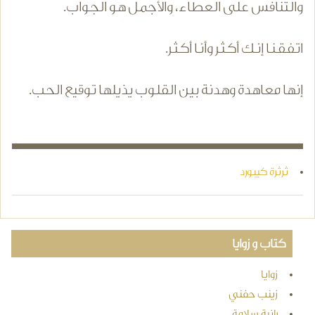
والتنافس على العطاء، والأجمل هو الجواب.
اتـفـقـنـا إنـك أكـثـر وأنـا أكـثـر.
إنها معاهدة وهدنة بين القلوب يذيلها توقيع الحب.
ثرثرة كيبورد
كتاب و زوايا
زوايا
زينب حفني
رانية سلامة