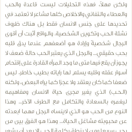
ولكن مهلاً، فهذه التحليلات ليست قاعدة والحب
والعطاء والتفاني والاخلاص كلها مشاعر لا تعتمد في
تحديدها على جنس الانسان فقط بل هناك ظروف
نشئة الحب وتكوين الشخصية. والواقع أثبت أن أقوى
الرجال شخصيةً وإرادة هو أضعفهم عندما يدق قلبه
بحب حقيقي... والرجل الذي يعتبر الحب حالة ضعف لا
يجوز أن يقع فيها متى ما وجد المرأه القادرة على إقتحام
أسوار عقله وقلبه يسلم لها راياته بطيب خاطر، ليس
ضعفا كما كان يعتقد ولا عجزا كما يراه البعض، ولكنه
(الـحـب) الذي يغير مجرى حياة الانسان ومفاهيمه
ليغمره بالسعادة والتكامل مع الطرف الآخر... وهذا
النوع من الحب هو الذي لاينساه الرجل مهما ابعدته
عن محبوبته مشاغل الحياة... وهذا هو الفرق بين من
يحب سريعا ومن لا ينطق بكلمة الحب إلا بعد أن يشعر