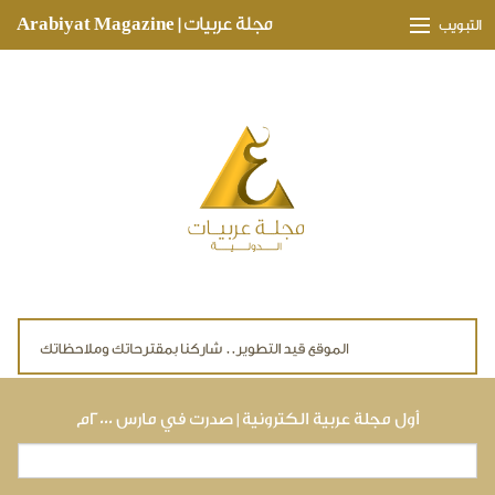
Skip to main content
مجلة عربيات | Arabiyat Magazine
التبويب
وجهات ثقافية
مدارات اقتصادية
تحقيقات وتغطيات
لقاءات حصرية
ملفات صحية
تقنيات
لايف ستايل
أول مجلة عربية الكترونية | صدرت في مارس ٢٠٠٠م
بحث
استمارة البحث