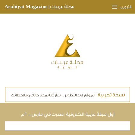
Skip to main content
مجلة عربيات | Arabiyat Magazine
التبويب
وجهات ثقافية
مدارات اقتصادية
تحقيقات وتغطيات
لقاءات حصرية
ملفات صحية
تقنيات
لايف ستايل
أول مجلة عربية الكترونية | صدرت في مارس ٢٠٠٠م
بحث
استمارة البحث