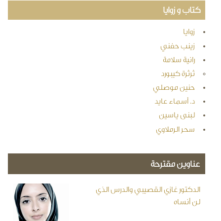
كتاب و زوايا
زوايا
زينب حفني
رانية سلامة
ثرثرة كيبورد
حنين موصلي
د. أسماء عايد
لبنى ياسين
سحر الرملاوي
عناوين مقترحة
الدكتور غازي القصيبي والدرس الذي
لن أنساه