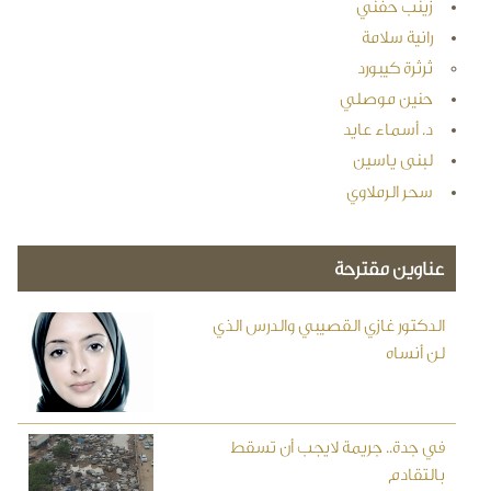
زينب حفني
رانية سلامة
ثرثرة كيبورد
حنين موصلي
د. أسماء عايد
لبنى ياسين
سحر الرملاوي
عناوين مقترحة
الدكتور غازي القصيبي والدرس الذي
لن أنساه
في جدة.. جريمة لايجب أن تسقط
بالتقادم