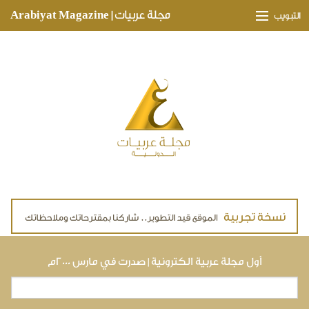
Skip to main content
مجلة عربيات | Arabiyat Magazine
التبويب
وجهات ثقافية
مدارات اقتصادية
تحقيقات وتغطيات
لقاءات حصرية
ملفات صحية
تقنيات
لايف ستايل
أول مجلة عربية الكترونية | صدرت في مارس ٢٠٠٠م
بحث
استمارة البحث