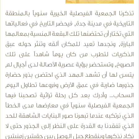
تذكرنا الجمعية الفيصلية الخيرية سنوياً بالمنطقة
التاريخية في مدينة جدة, فيحضر التاريخ في فعالياتها
التي تختار أن تحتضنها تلك البقعة المنسية بمعالمها
البارزة, ونجدها تعيد للمكان ألقه وتنثر حوله عبق
الذكريات لتطرب من كان يوماً شاهداً على تلك
الصروخ, وتستحضر برؤية عصرية الأصالة لدى أجيال لم
يتسن لها أن تشهد المهد الذي احتضن بذور حضارة
جذورها ضاربة في عمق الأرض وفروعها تطاول اليوم
السحاب... وأدرك بعد كل رحلة تراثية تصحبنا فيها
الجمعية الفيصلية سنوياً في معارضها مدى الخطأ
الذي نرتكبه عندما تبهرنا صور البنايات الشاهقة للحد
الذي تفقدنا به القدرة على النظر إلى الجذور حتى لا
نكاد نذكرها وينقطع حبل الوصل بين حقبتين زمنيتين