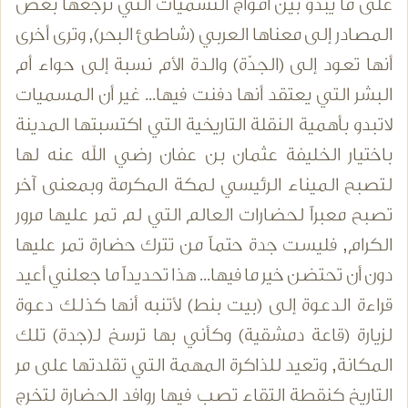
على ما يبدو بين أمواج التسميات التي ترجعها بعض
المصادر إلى معناها العربي (شاطئ البحر), وترى أخرى
أنها تعود إلى (الجدّة) والدة الأم نسبة إلى حواء أم
البشر التي يعتقد أنها دفنت فيها... غير أن المسميات
لاتبدو بأهمية النقلة التاريخية التي اكتسبتها المدينة
باختيار الخليفة عثمان بن عفان رضي الله عنه لها
لتصبح الميناء الرئيسي لمكة المكرمة وبمعنى آخر
تصبح معبراً لحضارات العالم التي لم تمر عليها مرور
الكرام, فليست جدة حتماً من تترك حضارة تمر عليها
دون أن تحتضن خير ما فيها... هذا تحديداً ما جعلني أعيد
قراءة الدعوة إلى (بيت بنط) لأتنبه أنها كذلك دعوة
لزيارة (قاعة دمشقية) وكأني بها ترسخ لـ(جدة) تلك
المكانة, وتعيد للذاكرة المهمة التي تقلدتها على مر
التاريخ كنقطة التقاء تصب فيها روافد الحضارة لتخرج